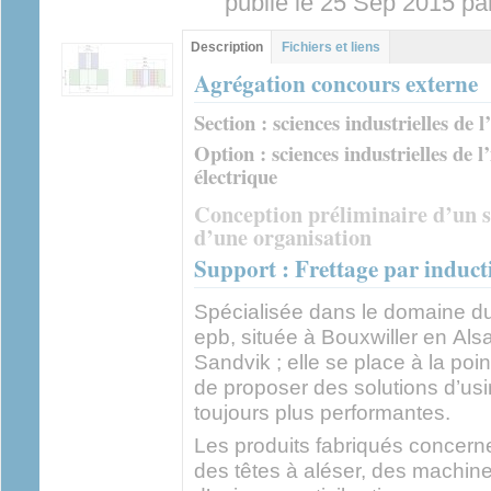
publié le 25 Sep 2015 pa
Groupe principal
Description
(onglet
Fichiers et liens
actif)
Agrégation concours externe
Section : sciences industrielles de l
Option : sciences industrielles de l
électrique
Conception préliminaire d’un s
d’une organisation
Support : Frettage par induct
Spécialisée dans le domaine du 
epb, située à Bouxwiller en Alsa
Sandvik ; elle se place à la poin
de proposer des solutions d’us
toujours plus performantes.
Les produits fabriqués concernen
des têtes à aléser, des machines