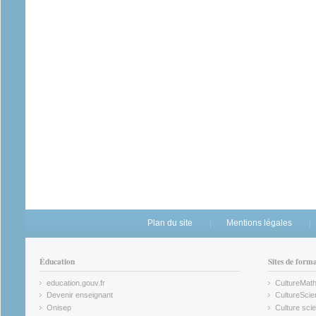
Plan du site
Mentions légales
Éducation
Sites de form
education.gouv.fr
CultureMat
(link is external)
(link is ex
Devenir enseignant
CultureScie
(link is external)
(link is ex
Onisep
Culture scie