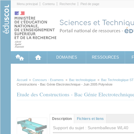
Cookies management panel
Menu principal
Contenu
Recherche
Pied de page
DOMAINES
RESSOURCES
Accueil
>
Concours - Examens
>
Bac technologique
>
Bac Technologique STI
Constructions - Bac Génie Electrotechnique - Juin 2005 Polynésie
Etude des Constructions - Bac Génie Electrotechnique
Groupe principal
Description
(onglet
Fichiers et liens
actif)
Support du sujet : Suremballeuse WL40