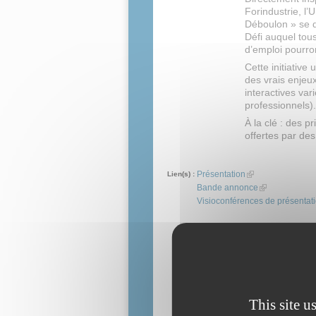
Forindustrie, l’
Déboulon » se 
Défi auquel tous
d’emploi pourro
Cette initiative
des vrais enjeux
interactives var
professionnels).
À la clé : des p
offertes par des
Présentation
(link is external)
Lien(s) :
Bande annonce
(link is external
Visioconférences de présentat
This site u