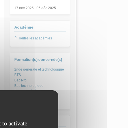
17 nov 2025
-
05 déc 2025
Académie
Toutes les académies
Formation(s) concernée(s)
Domaine
 to activate