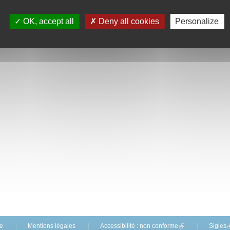
OK, accept all
Deny all cookies
Personalize
te
Mentions légales
Accessibilité : non conforme
(link is external)
Sigles
(