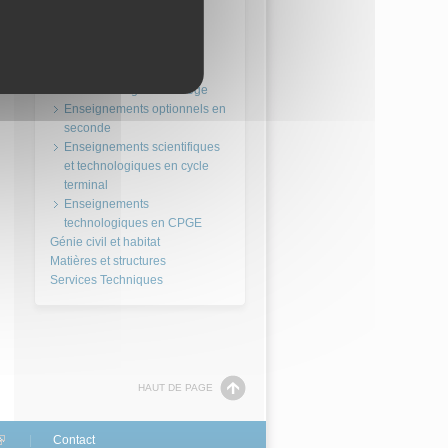
Énergie
Systèmes d'information
La Technologie au collège
Enseignements optionnels en
seconde
Enseignements scientifiques
et technologiques en cycle
terminal
Enseignements
technologiques en CPGE
HAUT DE PAGE
link is external)
Contact