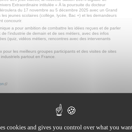
Univers Extraordinaire intitulée « À la poursuite du docteur
déroulera du 17 novembre au 5 décembre 2025 avec un Grand
 les jeunes scolaires (collège, lycée, Bac +) et les demandeurs
nt concourir.
 unique a pour ambition de combattre les idées reçues et de parler
 de l’industrie de demain et de ses métiers, avec des infos
iées (quiz, vidéos métiers, rencontres avec des intervenants
rix pour les meilleurs groupes participants et des visites de sites
 industriels partout en France.
)
ion
(link is external)
ses cookies and gives you control over what you want