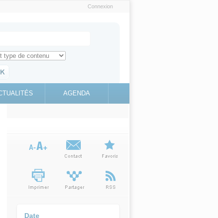
Connexion
e recherche
ch for
ez toute l'information sur le site
education.gouv.fr
CTUALITÉS
AGENDA
(link is
external)
Date