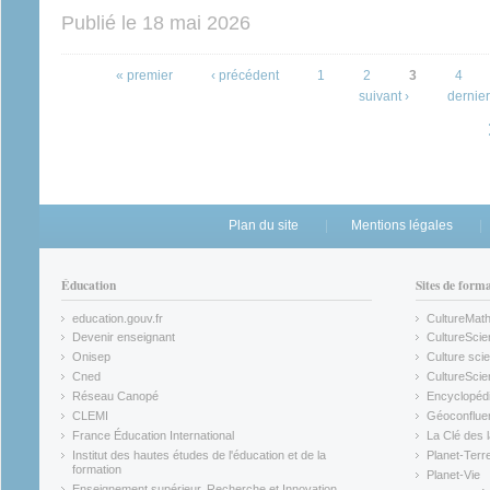
Publié le
18 mai 2026
Pages
« premier
‹ précédent
1
2
3
4
suivant ›
dernier
Plan du site
Mentions légales
Éducation
Sites de form
education.gouv.fr
CultureMat
(link is external)
(link is ex
Devenir enseignant
CultureScie
(link is external)
(link is ex
Onisep
Culture scie
(link is external)
Cned
CultureSci
(link is external)
(link is ex
Réseau Canopé
Encyclopédi
(link is external)
(link is ex
CLEMI
Géoconflue
(link is external)
(link is ex
France Éducation International
La Clé des 
(link is external)
(link is ex
Institut des hautes études de l'éducation et de la
Planet-Terr
(link is ex
formation
Planet-Vie
(link is external)
(link is ex
Enseignement supérieur, Recherche et Innovation