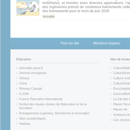
mobilisées, et montrer leurs diverses applications, l
des ingénieries prévoit de nombreux évènements cette
des évènements pour le mois de juin 2026
Actualité
Plan du site
Mentions légales
Éducation
Sites de form
education.gouv.fr
CultureMat
(link is external)
(link is ex
Devenir enseignant
CultureScie
(link is external)
(link is ex
Onisep
Culture scie
(link is external)
Cned
CultureSci
(link is external)
(link is ex
Réseau Canopé
Encyclopédi
(link is external)
(link is ex
CLEMI
Géoconflue
(link is external)
(link is ex
France Éducation International
La Clé des 
(link is external)
(link is ex
Institut des hautes études de l'éducation et de la
Planet-Terr
(link is ex
formation
Planet-Vie
(link is external)
(link is ex
Enseignement supérieur, Recherche et Innovation
Sciences éc
(link is external)
(link is ex
Sites académiques
Ces chansons
(link is external)
(link is ex
Viaéduc
(link is external)