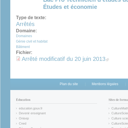
Études et économie
Type de texte:
Arrêtés
Domaine:
Domaines
Génie civil et habitat
Bâtiment
Fichier:
Arrêté modificatif du 20 juin 2013
(link is externa
Plan du site
Mentions légales
Éducation
Sites de form
education.gouv.fr
CultureMat
(link is external)
(link is ex
Devenir enseignant
CultureScie
(link is external)
(link is ex
Onisep
Culture scie
(link is external)
Cned
CultureSci
(link is external)
(link is ex