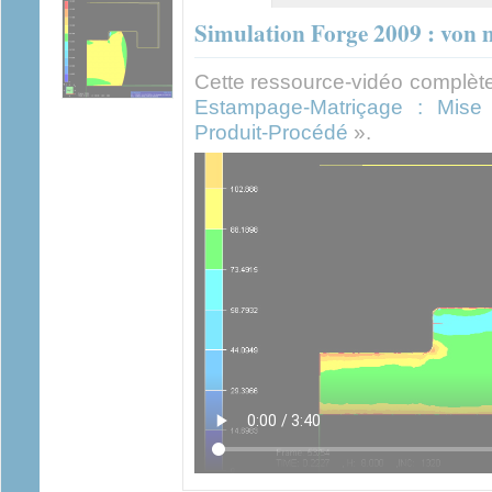
actif)
Simulation Forge 2009 : von 
Cette ressource-vidéo complète 
Estampage-Matriçage : Mise 
Produit-Procédé
».