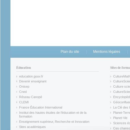
Plan du site
Mentions légales
Éducation
Sites de form
education.gouv.fr
CultureMat
(link is external)
(link is ex
Devenir enseignant
CultureScie
(link is external)
(link is ex
Onisep
Culture scie
(link is external)
Cned
CultureSci
(link is external)
(link is ex
Réseau Canopé
Encyclopédi
(link is external)
(link is ex
CLEMI
Géoconflue
(link is external)
(link is ex
France Éducation International
La Clé des 
(link is external)
(link is ex
Institut des hautes études de l'éducation et de la
Planet-Terr
(link is ex
formation
Planet-Vie
(link is external)
(link is ex
Enseignement supérieur, Recherche et Innovation
Sciences éc
(link is external)
(link is ex
Sites académiques
Ces chansons