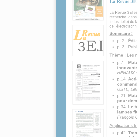
La Revue 3EI
La Revue 3EI es
recherche dans
Industrielle) de 
de l'électrotechn
Sommaire :
p. 2 Édito
p. 3 Publi
Thème : Les m
p.7
Maté
innovants
HENAUX :
p.14
Acti
comman
USTL, Lill
p.21
Maté
pour dem
p.34
Le t
lampes fl
François
Applications 
p.42
Tran