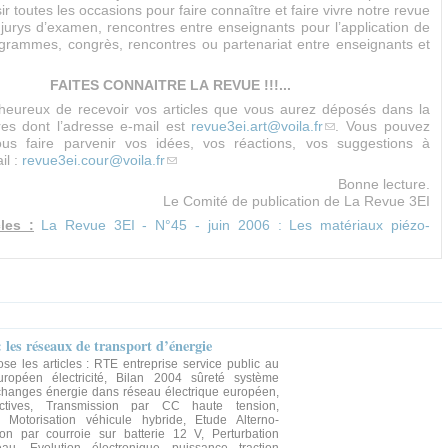
ir toutes les occasions pour faire connaître et faire vivre notre revue
 jurys d’examen, rencontres entre enseignants pour l’application de
rammes, congrès, rencontres ou partenariat entre enseignants et
FAITES CONNAITRE LA REVUE !!!...
heureux de recevoir vos articles que vous aurez déposés dans la
tres dont l’adresse e-mail est
revue3ei.art@voila.fr
(link sends e-mail)
. Vous pouvez
us faire parvenir vos idées, vos réactions, vos suggestions à
il :
revue3ei.cour@voila.fr
(link sends e-mail)
Bonne lecture.
Le Comité de publication de La Revue 3EI
cles :
La Revue 3EI - N°45 - juin 2006 : Les matériaux piézo-
nk is external)
 les réseaux de transport d’énergie
se les articles : RTE entreprise service public au
opéen électricité, Bilan 2004 sûreté système
Echanges énergie dans réseau électrique européen,
actives, Transmission par CC haute tension,
, Motorisation véhicule hybride, Etude Alterno-
on par courroie sur batterie 12 V, Perturbation
u, Evolution électronique puissance traction