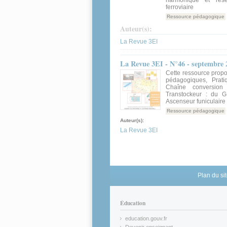
ferroviaire
Ressource pédagogique
Auteur(s):
La Revue 3EI
La Revue 3EI - N°46 - septembre 20
Cette ressource propo
pédagogiques, Prat
Chaîne conversion 
Transtockeur : du G
Ascenseur funiculaire
Ressource pédagogique
Auteur(s):
La Revue 3EI
Plan du si
Éducation
education.gouv.fr
(link is external)
Devenir enseignant