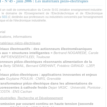
 - N°45 - juin 2006 : Les matériaux piézo-électriques
t un outil de communication du Cercle SI-01 (relation enseignement-industrie-
 le domaine de l'Enseignement de l'Electrotechnique et de l'Electronique
la
SEE
(link is external)
, destinée aux professeurs ou industriels concernés par l'enseignement
ique et de l'électronique industrielle.
rial
cations, informations
atériaux piézo-électriques
riaux électroactifs : des actionneurs électromécaniques
 aux « structures intelligentes »
Bertrand NOGAREDE, Carole
 INPT/ENSEEIHT/LEEI, Toulouse
onneurs piézo-électriques résonnants alimentation de la
de
Betty SEMAIL, Bernard GREHANT, Frédéric GIRAUD : L2EP,
e
riaux piézo-électriques : applications innovantes et enjeux
ain
Guylaine POULIN : CNRS, Grenoble
ransformateur piézo-électrique dans les alimentations de
uorescentes à cathode froide
Dejan VASIC : Université, Pontoise ;
 COSTA : ENS Cachan
Industrielles, Recherche et Développement
smission par courant continu en haute tension (seconde