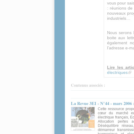
vous pour sais
: réunions de
nouveaux prog
industriels…
Nous serons 
boite aux let
également no
l’adresse e-ma
Lire les arti
électriques
(li
Contenus associés :
La Revue 3EI - N°44 - mars 2006 :
Cette ressource propo
cœur du marché eur
électrique français, 
Allocation pertes 
Déséquilibre réseau
démarreur transmissi
harmonique et résea