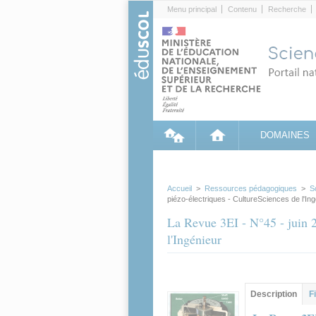
Cookies management panel
Menu principal
Contenu
Recherche
DOMAINES
Accueil
>
Ressources pédagogiques
>
S
piézo-électriques - CultureSciences de l'In
La Revue 3EI - N°45 - juin 2
l'Ingénieur
Contenu princip
Description
(ong
F
actif)