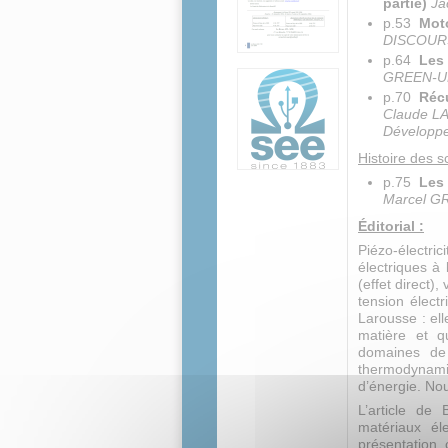
partie)
Ja
p.53
Moto
DISCOURS 
p.64
Les 
GREEN-UHP
p.70
Récu
Claude LAH
Développ
Histoire des s
p.75
Les
Marcel G
Éditorial :
Piézo-électric
électriques à
(effet direct)
tension électr
Larousse : e
matière et q
domaines de
thermodynamiq
d’énergie. Nou
L’article de
matériaux él
présentation