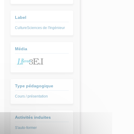
Label
CultureSciences de l'Ingénieur
Média
Type pédagogique
Cours / présentation
Activités induites
S'auto-former