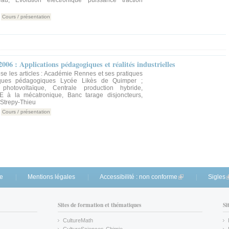
Cours / présentation
06 : Applications pédagogiques et réalités industrielles
se les articles : Académie Rennes et ses pratiques
iques pédagogiques Lycée Likès de Quimper ;
photovoltaïque, Centrale production hybride,
E à la mécatronique, Banc tarage disjoncteurs,
 Strepy-Thieu
Cours / présentation
te
Mentions légales
Accessibilité : non conforme
(link is external)
Sigles
(
Sites de formation et thématiques
Si
CultureMath
(link is external)
CultureSciences-Chimie