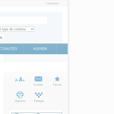
Connexion
e recherche
ch for
ez toute l'information sur le site
education.gouv.fr
CTUALITÉS
AGENDA
(link is
external)