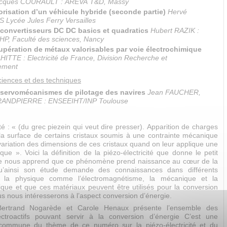
cques COURAULT : AREVA T&D, Massy
risation d’un véhicule hybride (seconde partie)
Hervé
Lycée Jules Ferry Versailles
convertisseurs DC DC basics et quadratics
Hubert RAZIK :
, Faculté des sciences, Nancy
pération de métaux valorisables par voie électrochimique
ITTE : Electricité de France, Division Recherche et
ement
ciences et des techniques
 servomécanismes de pilotage des navires
Jean FAUCHER,
RANDPIERRE : ENSEEIHT/INP Toulouse
ité : « (du grec piezein qui veut dire presser). Apparition de charges
 la surface de certains cristaux soumis à une contrainte mécanique
, variation des dimensions de ces cristaux quand on leur applique une
ique ». Voici la définition de la piézo-électricité que donne le petit
lle nous apprend que ce phénomène prend naissance au cœur de la
u’ainsi son étude demande des connaissances dans différents
 la physique comme l’électromagnétisme, la mécanique et la
ue et que ces matériaux peuvent être utilisés pour la conversion
s nous intéresserons à l’aspect conversion d’énergie.
 Bertrand Nogarède et Carole Henaux présente l’ensemble des
ectroactifs pouvant servir à la conversion d’énergie C’est une
 commune du thème de ce numéro sur la piézo-électricité et du