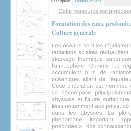
Description
(onglet
Fichiers et liens
actif)
Cette ressource est proposée
Formation des eaux profondes 
Culture générale
Les océans sont les régulateurs
radiations solaires réchauffent
stockage thermique supérieur
l’atmosphère. Comme les rég
accumulent plus de radiation
océanique, allant de l’équate
Cette circulation est nommée c
se décompose principalement
abyssale et l'autre surfacique
liées notamment aux pôles, où 
dans les abysses. La plo
phénomène important app
profondes ». Nos connaissance