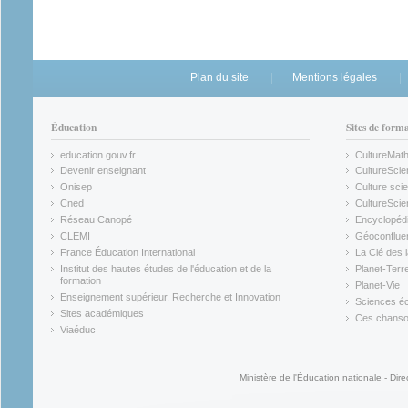
Plan du site
Mentions légales
Éducation
Sites de form
education.gouv.fr
CultureMat
(link is external)
(link is ex
Devenir enseignant
CultureScie
(link is external)
(link is ex
Onisep
Culture scie
(link is external)
Cned
CultureSci
(link is external)
(link is ex
Réseau Canopé
Encyclopédi
(link is external)
(link is ex
CLEMI
Géoconflue
(link is external)
(link is ex
France Éducation International
La Clé des 
(link is external)
(link is ex
Institut des hautes études de l'éducation et de la
Planet-Terr
(link is ex
formation
Planet-Vie
(link is external)
(link is ex
Enseignement supérieur, Recherche et Innovation
Sciences éc
(link is external)
(link is ex
Sites académiques
Ces chansons
(link is external)
(link is ex
Viaéduc
(link is external)
Ministère de l'Éducation nationale - Dire