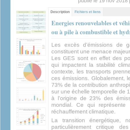
publié le 19 nov 2018
Contenu principal
Description
(onglet
Fichiers et liens
actif)
Energies renouvelables et véhic
ou à pile à combustible et hy
Les excès d’émissions de g
constituent une menace majeur
Les GES sont en effet des poll
qui impactent la stabilité cli
contexte, les transports prenn
ces émissions. Globalement, 
73% de la contribution anthrop
sur une échelle temporelle de 1
à l’origine de 23% des émis
mondial. Ce qui représente 
réchauffement climatique.
La transition énergétique, 
particulièrement critique de