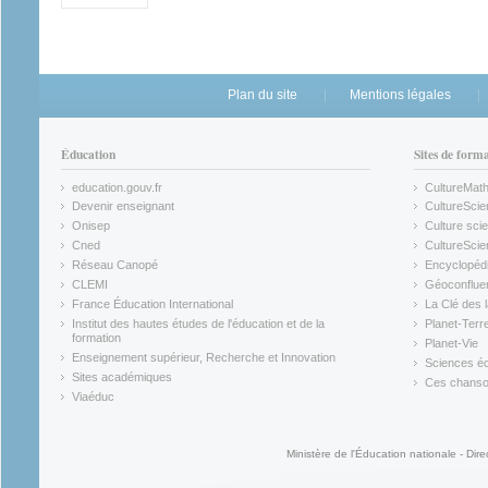
Plan du site
Mentions légales
Éducation
Sites de form
education.gouv.fr
CultureMat
(link is external)
(link is ex
Devenir enseignant
CultureScie
(link is external)
(link is ex
Onisep
Culture scie
(link is external)
Cned
CultureSci
(link is external)
(link is ex
Réseau Canopé
Encyclopédi
(link is external)
(link is ex
CLEMI
Géoconflue
(link is external)
(link is ex
France Éducation International
La Clé des 
(link is external)
(link is ex
Institut des hautes études de l'éducation et de la
Planet-Terr
(link is ex
formation
Planet-Vie
(link is external)
(link is ex
Enseignement supérieur, Recherche et Innovation
Sciences éc
(link is external)
(link is ex
Sites académiques
Ces chansons
(link is external)
(link is ex
Viaéduc
(link is external)
Ministère de l'Éducation nationale - Dire