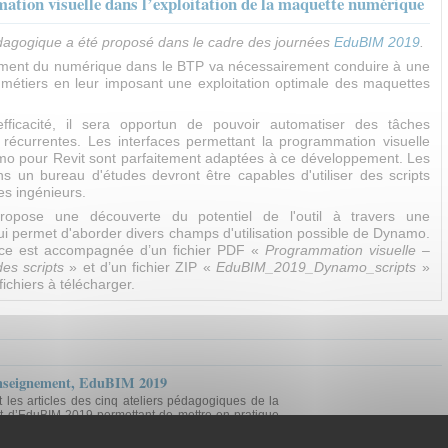
tion visuelle dans l’exploitation de la maquette numérique
édagogique a été proposé dans le cadre des journées
EduBIM 2019
.
ment du numérique dans le BTP va nécessairement conduire à une
 métiers en leur imposant une exploitation optimale des maquettes
efficacité, il sera opportun de pouvoir automatiser des tâches
u récurrentes. Les interfaces permettant la programmation visuelle
 pour Revit sont parfaitement adaptées à ce développement. Les
ns un bureau d'études devront être capables d'utiliser des scripts
es ingénieurs.
propose une découverte du potentiel de l'outil à travers une
ui permet d'aborder divers champs d'utilisation possible de Dynamo.
rce est accompagnée d’un fichier PDF «
Programmation visuelle –
des
scripts
» et d’un fichier ZIP «
EduBIM_2019_Dynamo_scripts
»
fichiers à télécharger.
 enseignement, EduBIM 2019
t les articles des cinq ateliers pédagogiques de la
 d’EduBIM 2019 permettant de mettre en pratique
Cours / présentation
Travaux pratiques
Tutoriel