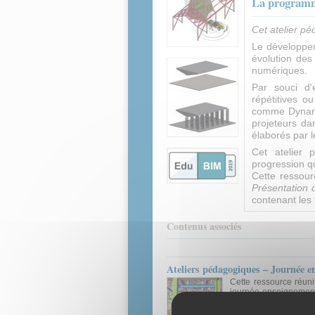
La programma
Cet atelier p
Le développe
évolution des
numériques.
Par souci d'
répétitives o
comme Dynamo
projeteurs da
élaborés par l
Cet atelier 
progression q
Cette ressou
Présentation 
contenant les 
Contenus associés
Ateliers pédagogiques – Journée
Cette ressource réuni
journée enseignement
des outils
Ressource pédagogique