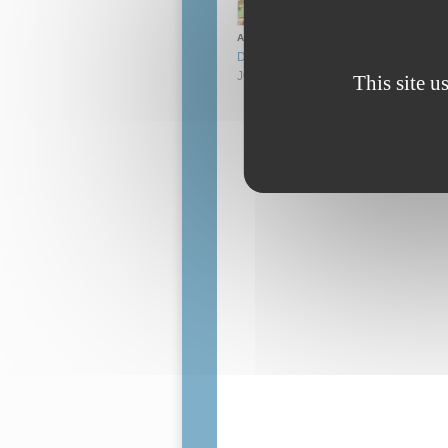
Auteur(s):
DESODT Clément
JOURDAIN Xavier
This site u