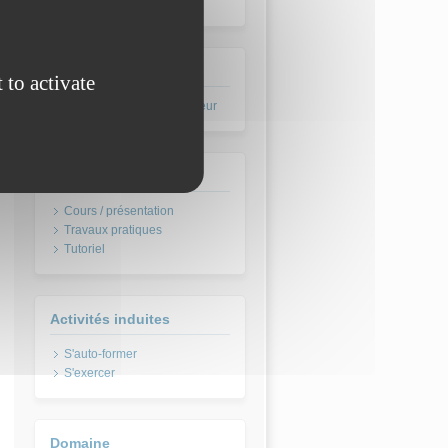
SIMONIAN Pierre
Label
 to activate
CultureSciences de l'Ingénieur
Type pédagogique
Cours / présentation
Travaux pratiques
Tutoriel
Activités induites
S'auto-former
S'exercer
Domaine