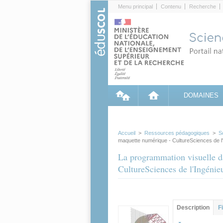
Cookies management panel
Menu principal
Contenu
Recherche
DOMAINES
Accueil
>
Ressources pédagogiques
>
S
maquette numérique - CultureSciences de l'
La programmation visuelle da
CultureSciences de l'Ingénie
Contenu princip
Description
(ong
F
actif)