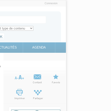
Connexion
e recherche
ch for
ez toute l'information sur le site
education.gouv.fr
CTUALITÉS
AGENDA
(link is
external)
a