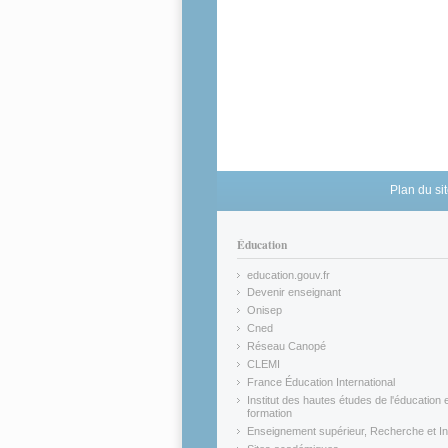
Plan du si
Éducation
education.gouv.fr
(link is external)
Devenir enseignant
(link is external)
Onisep
(link is external)
Cned
(link is external)
Réseau Canopé
(link is external)
CLEMI
(link is external)
France Éducation International
(link is external)
Institut des hautes études de l'éducation e
formation
(link is external)
Enseignement supérieur, Recherche et In
(link is external)