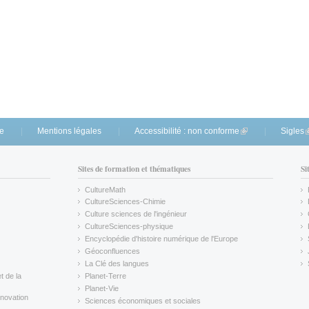
te
Mentions légales
Accessibilité : non conforme
(link is external)
Sigles
(
Sites de formation et thématiques
Si
CultureMath
(link is external)
CultureSciences-Chimie
(link is external)
Culture sciences de l'ingénieur
CultureSciences-physique
(link is external)
Encyclopédie d'histoire numérique de l'Europe
(link is external)
Géoconfluences
(link is external)
La Clé des langues
(link is external)
t de la
Planet-Terre
(link is external)
Planet-Vie
(link is external)
novation
Sciences économiques et sociales