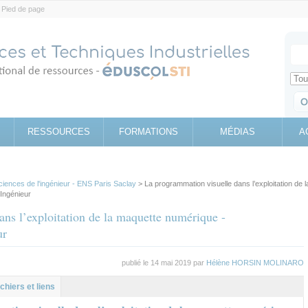
Pied de page
Votr
Sear
Retrouv
RESSOURCES
FORMATIONS
MÉDIAS
A
ciences de l'ingénieur - ENS Paris Saclay
> La programmation visuelle dans l’exploitation de l
Ingénieur
ns l’exploitation de la maquette numérique -
ur
publié le 14 mai 2019 par
Hélène HORSIN MOLINARO
al
let
ichiers et liens