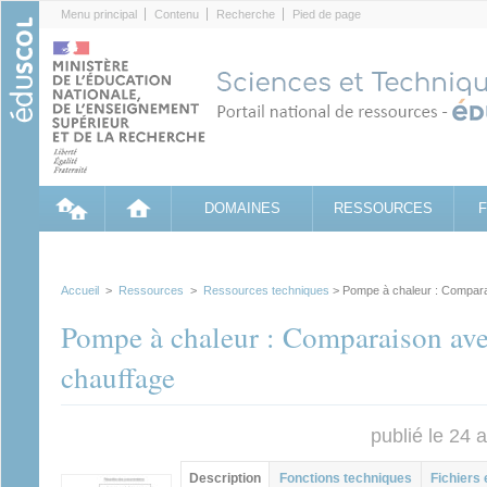
Cookies management panel
Menu principal
Contenu
Recherche
Pied de page
DOMAINES
RESSOURCES
Accueil
>
Ressources
>
Ressources techniques
> Pompe à chaleur : Compara
Pompe à chaleur : Comparaison ave
chauffage
publié le 24 
Groupe principal
Description
(onglet
Fonctions techniques
Fichiers 