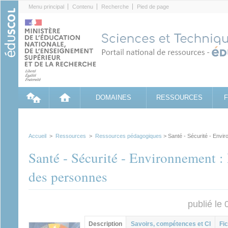
Cookies management panel
Menu principal
Contenu
Recherche
Pied de page
DOMAINES
RESSOURCES
Accueil
>
Ressources
>
Ressources pédagogiques
> Santé - Sécurité - Envi
Santé - Sécurité - Environnement : 
des personnes
publié le
Contenu principal
Description
(onglet
Savoirs, compétences et CI
Fic