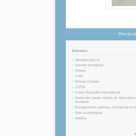
Plan du si
Éducation
education.gouv.fr
(link is external)
Devenir enseignant
(link is external)
Onisep
(link is external)
Cned
(link is external)
Réseau Canopé
(link is external)
CLEMI
(link is external)
France Éducation International
(link is external)
Institut des hautes études de l'éducation e
formation
(link is external)
Enseignement supérieur, Recherche et In
(link is external)
Sites académiques
(link is external)
Viaéduc
(link is external)