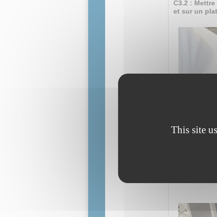
C3.2 : Mettr
et sur un pla
This site u
C3.3 : Contrô