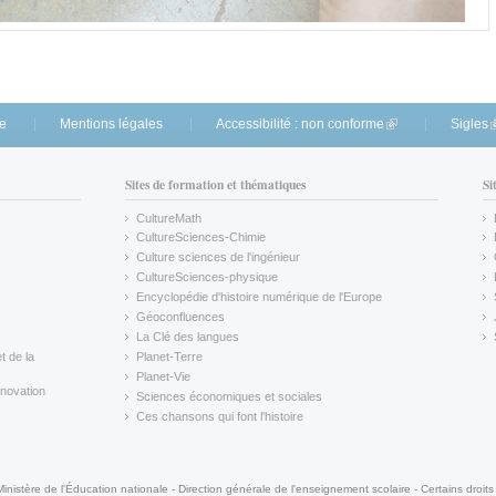
te
Mentions légales
Accessibilité : non conforme
(link is external)
Sigles
(
Sites de formation et thématiques
Si
CultureMath
(link is external)
CultureSciences-Chimie
(link is external)
Culture sciences de l'ingénieur
CultureSciences-physique
(link is external)
Encyclopédie d'histoire numérique de l'Europe
(link is external)
Géoconfluences
(link is external)
La Clé des langues
(link is external)
t de la
Planet-Terre
(link is external)
Planet-Vie
(link is external)
novation
Sciences économiques et sociales
(link is external)
Ces chansons qui font l'histoire
(link is external)
Ministère de l'Éducation nationale - Direction générale de l'enseignement scolaire - Certains droits