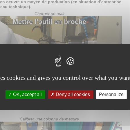
e en oeuvre un moyen de production (en situation d’entreprise
teau technique).
Charger un outil
ses cookies and gives you control over what you want
OK, accept all
Deny all cookies
Personalize
ler une pièce.
Calibrer une colonne de mesure