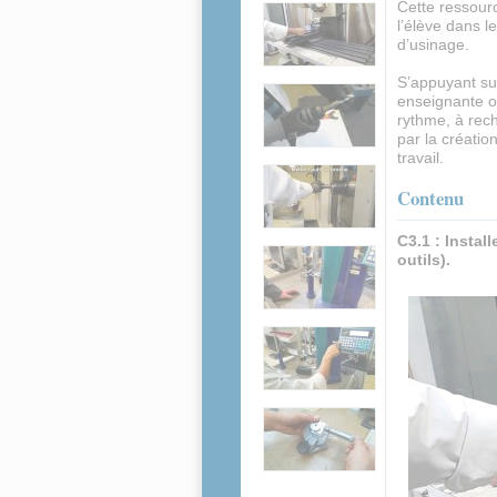
Cette ressourc
l’élève dans l
d’usinage.
S’appuyant su
enseignante ou
rythme, à rech
par la créatio
travail.
Contenu
C3.1 : Instal
outils).