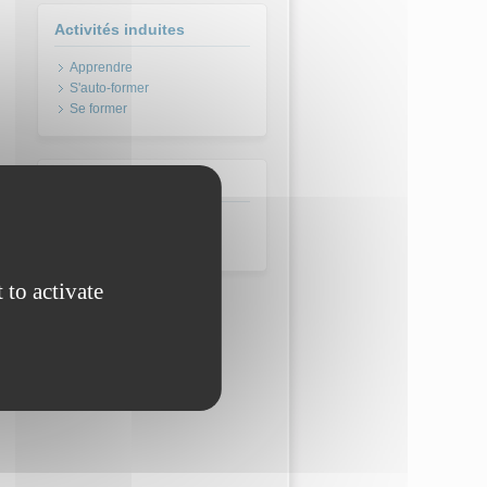
Activités induites
Apprendre
S'auto-former
Se former
Domaine
Métaux et composites
 to activate