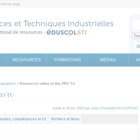
Pied de page
Votr
Sear
Retrouv
RESSOURCES
FORMATIONS
MÉDIAS
A
agogiques
> Ressources vidéos en Bac PRO TU
PRO TU
publié le 28 avr 2020 par
Jean-Christophe DUCHATEAU
al
let
avoirs, compétences et CI
Fichiers et liens