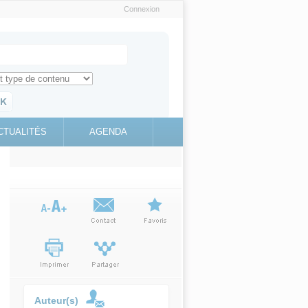
Connexion
e recherche
ch for
ez toute l'information sur le site
education.gouv.fr
CTUALITÉS
AGENDA
(link is
external)
Auteur(s)