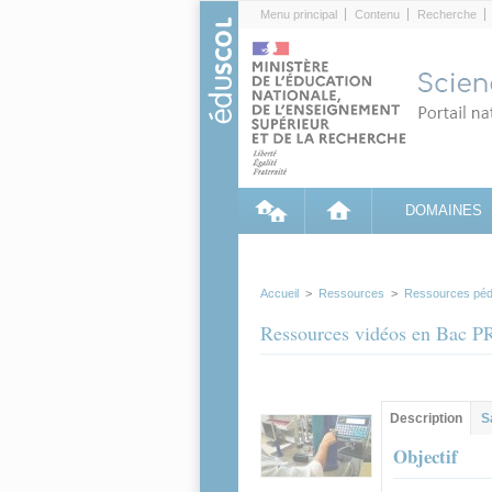
Cookies management panel
Menu principal
Contenu
Recherche
DOMAINES
Accueil
>
Ressources
>
Ressources péd
Ressources vidéos en Bac 
Contenu princip
Description
(ong
S
actif)
Objectif