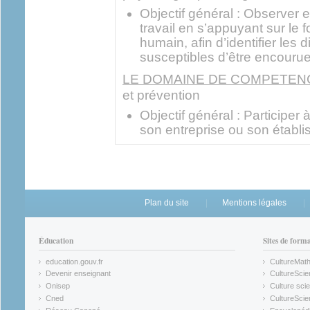
Objectif général : Observer e
travail en s’appuyant sur le
humain, afin d’identifier les d
susceptibles d’être encourue
LE DOMAINE DE COMPETENC
et prévention
Objectif général : Participer 
son entreprise ou son établi
Plan du site
Mentions légales
Éducation
Sites de form
education.gouv.fr
CultureMat
(link is external)
(link is ex
Devenir enseignant
CultureScie
(link is external)
(link is ex
Onisep
Culture scie
(link is external)
Cned
CultureSci
(link is external)
(link is ex