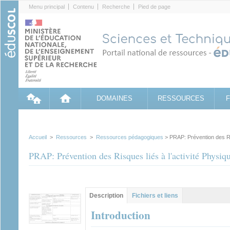
Cookies management panel
Menu principal
Contenu
Recherche
Pied de page
DOMAINES
RESSOURCES
Accueil
>
Ressources
>
Ressources pédagogiques
> PRAP: Prévention des Ris
PRAP: Prévention des Risques liés à l'activité Physiq
Contenu principal
Description
(onglet
Fichiers et liens
actif)
Introduction