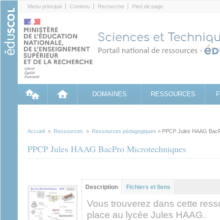
Cookies management panel
Menu principal
Contenu
Recherche
Pied de page
DOMAINES
RESSOURCES
Accueil
>
Ressources
>
Ressources pédagogiques
> PPCP Jules HAAG BacPr
PPCP Jules HAAG BacPro Microtechniques
Contenu principal
Description
(onglet
Fichiers et liens
actif)
Vous trouverez dans cette res
place au lycée Jules HAAG.