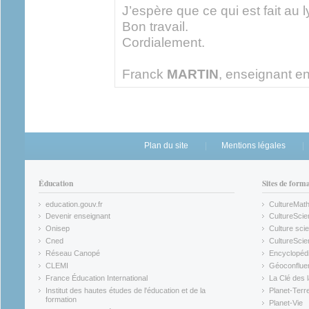
J’espère que ce qui est fait au l
Bon travail.
Cordialement.
Franck
MARTIN
, enseignant en
Plan du site
Mentions légales
Éducation
Sites de form
education.gouv.fr
CultureMat
(link is external)
(link is ex
Devenir enseignant
CultureScie
(link is external)
(link is ex
Onisep
Culture scie
(link is external)
Cned
CultureSci
(link is external)
(link is ex
Réseau Canopé
Encyclopédi
(link is external)
(link is ex
CLEMI
Géoconflue
(link is external)
(link is ex
France Éducation International
La Clé des 
(link is external)
(link is ex
Institut des hautes études de l'éducation et de la
Planet-Terr
(link is ex
formation
Planet-Vie
(link is external)