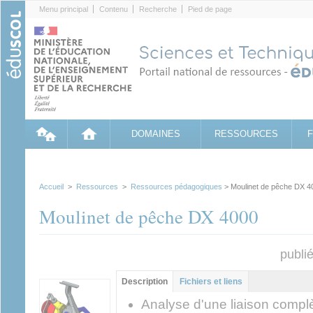
Cookies management panel
Menu principal
Contenu
Recherche
Pied de page
DOMAINES
RESSOURCES
Accueil
>
Ressources
>
Ressources pédagogiques
> Moulinet de pêche DX 4
Moulinet de pêche DX 4000
publi
Contenu principal
Description
(onglet
Fichiers et liens
actif)
Analyse d'une liaison compl