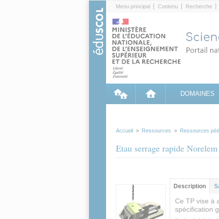
Cookies management panel
Menu principal
Contenu
Recherche
DOMAINES
Accueil
>
Ressources
>
Ressources péd
Etau serrage rapide Norelem 
Contenu princip
Description
(ong
S
actif)
Ce TP vise à 
spécification