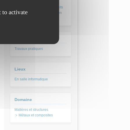
BTS Conception de produits
 to activate
industriels - CPI (abrogé en
2017)
Type pédagogique
Travaux pratiques
Lieux
En salle informatique
Domaine
Métaux et composites