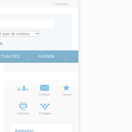
Connexion
e recherche
ch for
ez toute l'information sur le site
education.gouv.fr
CTUALITÉS
AGENDA
(link is
external)
Auteur(s)