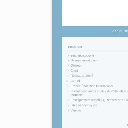
Plan du si
Éducation
education.gouv.fr
(link is external)
Devenir enseignant
(link is external)
Onisep
(link is external)
Cned
(link is external)
Réseau Canopé
(link is external)
CLEMI
(link is external)
France Éducation International
(link is external)
Institut des hautes études de l'éducation e
formation
(link is external)
Enseignement supérieur, Recherche et In
(link is external)
Sites académiques
(link is external)
Viaéduc
(link is external)