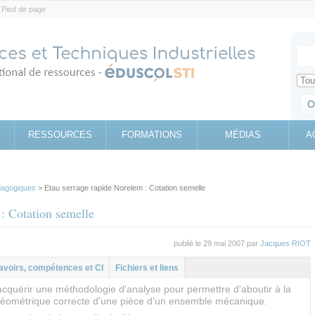
Pied de page
Votr
Sear
Retrouv
RESSOURCES
FORMATIONS
MÉDIAS
A
agogiques
> Etau serrage rapide Norelem : Cotation semelle
: Cotation semelle
publié le 29 mai 2007 par
Jacques RIOT
al
let
avoirs, compétences et CI
Fichiers et liens
acquérir une méthodologie d'analyse pour permettre d'aboutir à la
 géométrique correcte d'une pièce d'un ensemble mécanique.