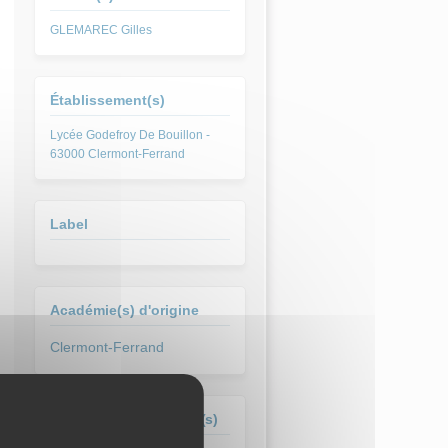
GLEMAREC Gilles
Établissement(s)
Lycée Godefroy De Bouillon -
63000 Clermont-Ferrand
Label
Académie(s) d'origine
Clermont-Ferrand
Formation(s) concernée(s)