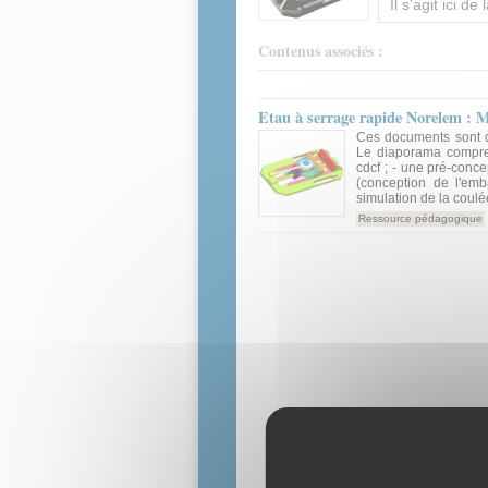
Il s'agit ici d
Contenus associés :
Etau à serrage rapide Norelem : M
Ces documents sont de
Le diaporama comprend
cdcf ; - une pré-concep
(conception de l'emb
simulation de la coulé
Ressource pédagogique