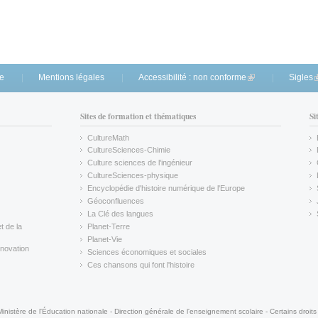
te
Mentions légales
Accessibilité : non conforme
(link is external)
Sigles
(
Sites de formation et thématiques
Si
CultureMath
(link is external)
CultureSciences-Chimie
(link is external)
Culture sciences de l'ingénieur
CultureSciences-physique
(link is external)
Encyclopédie d'histoire numérique de l'Europe
(link is external)
Géoconfluences
(link is external)
La Clé des langues
(link is external)
t de la
Planet-Terre
(link is external)
Planet-Vie
(link is external)
novation
Sciences économiques et sociales
(link is external)
Ces chansons qui font l'histoire
(link is external)
Ministère de l'Éducation nationale - Direction générale de l'enseignement scolaire - Certains droits