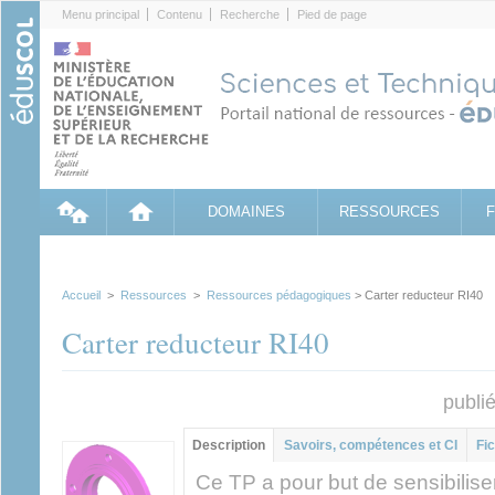
Cookies management panel
Menu principal
Contenu
Recherche
Pied de page
DOMAINES
RESSOURCES
Accueil
>
Ressources
>
Ressources pédagogiques
> Carter reducteur RI40
Carter reducteur RI40
publi
Contenu principal
Description
(onglet
Savoirs, compétences et CI
Fic
actif)
Ce TP a pour but de sensibiliser