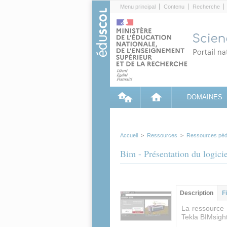
Cookies management panel
Menu principal
Contenu
Recherche
DOMAINES
Accueil
>
Ressources
>
Ressources péd
Bim - Présentation du logici
Contenu princip
Description
(ong
F
actif)
La ressource 
Tekla BIMsight