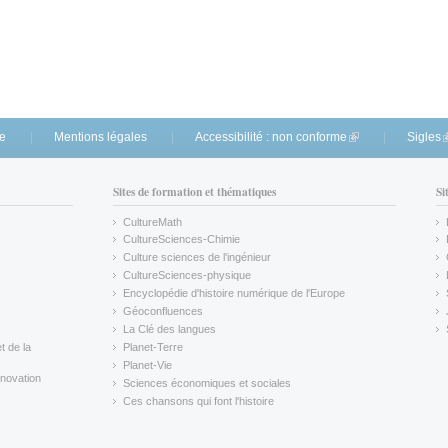
te
Mentions légales
Accessibilité : non conforme
(link is external)
Sigles
(
Sites de formation et thématiques
Si
CultureMath
(link is external)
CultureSciences-Chimie
(link is external)
Culture sciences de l'ingénieur
CultureSciences-physique
(link is external)
Encyclopédie d'histoire numérique de l'Europe
(link is external)
Géoconfluences
(link is external)
La Clé des langues
(link is external)
t de la
Planet-Terre
(link is external)
Planet-Vie
(link is external)
novation
Sciences économiques et sociales
(link is external)
Ces chansons qui font l'histoire
(link is external)