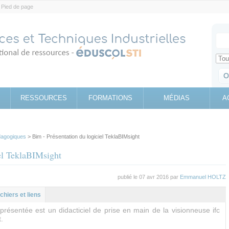
Pied de page
Votr
Sear
Retrouv
RESSOURCES
FORMATIONS
MÉDIAS
A
agogiques
> Bim - Présentation du logiciel TeklaBIMsight
el TeklaBIMsight
publié le 07 avr 2016 par
Emmanuel HOLTZ
al
let
ichiers et liens
présentée est un didacticiel de prise en main de la visionneuse ifc
.