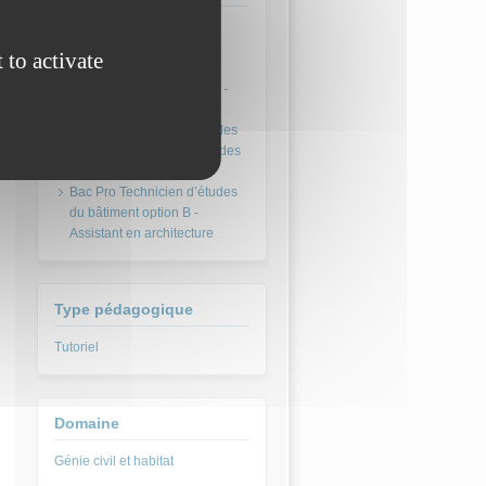
Bac Pro Technicien du
 to activate
bâtiment organisation et
réalisation de gros œuvre -
TBORGO
Bac Pro Technicien d’études
du bâtiment option A - Études
et économie
Bac Pro Technicien d’études
du bâtiment option B -
Assistant en architecture
Type pédagogique
Tutoriel
Domaine