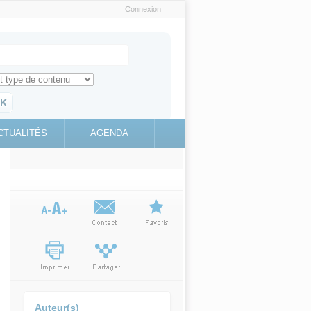
Connexion
e recherche
ch for
ez toute l'information sur le site
education.gouv.fr
CTUALITÉS
AGENDA
(link is
external)
Auteur(s)