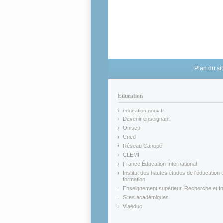
Plan du si
Éducation
education.gouv.fr
(link is external)
Devenir enseignant
(link is external)
Onisep
(link is external)
Cned
(link is external)
Réseau Canopé
(link is external)
CLEMI
(link is external)
France Éducation International
(link is external)
Institut des hautes études de l'éducation e
formation
(link is external)
Enseignement supérieur, Recherche et In
(link is external)
Sites académiques
(link is external)
Viaéduc
(link is external)