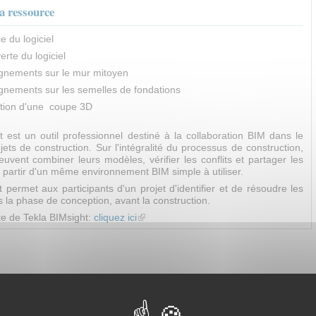
a ressource
e du logiciel
rte du logiciel
gnements sur le mur mitoyen
gnements sur les semelles de fondations
ation d'une coupe 3D
t est un outil professionnel destiné à la collaboration BIM dans le
ets de construction. Sur l'intégralité du processus de construction,
uvent combiner leurs modèles, vérifier les conflits et partager les
 partir d'un même environnement BIM simple à utiliser.
 permet aux participants d'un projet d'identifier et de résoudre les
 la phase de conception, avant la construction.
ite de Tekla BIMsight:
cliquez ici
(link is external)