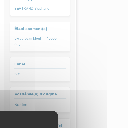
BERTRAND Stéphane
Établissement(s)
Lycée Jean Moulin - 49000
Angers
Label
BIM
Académie(s) d'origine
Nantes
Formation(s) concernée(s)