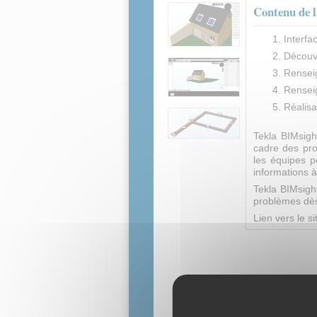
Contenu de l
Interfac
Découve
Rensei
Rensei
Réalis
Tekla BIMsigh
cadre des proj
les équipes pe
informations à
Tekla BIMsight
problèmes dès
Lien vers le s