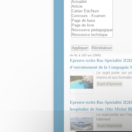
de 91 à 100 sur 15981
Epreuve écrite Bac Spécialité 2I2D
d’entraînement de la Compagnie 
Le sujet porte sur u
marins et aux formati
Sujet d'épreuve
Epreuve écrite Bac Spécialité 2I2
hospitalier de Sens (Site Michel 
Le sujet porte sur l’i
bâtiment
Sujet d'épreuve