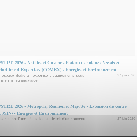
/STI2D 2026 - Antilles et Guyane - Plateau technique d’essais et
Maritime d’Expertises (COMEX) - Energies et Environnement
n espace dédié à l’expertise d’équipements sous-
27 juin 2026
ons en milieu aquatique
D/STI2D 2026 - Métropole, Réunion et Mayotte - Extension du centre
RUSSIN) - Energies et Environnement
mplantation d’une hélistation sur le toit d’un nouveau
27 juin 2026