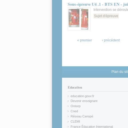
Sous-épreuve U4 .1 - BTS EN - ju
Intervention se déroul
Sujet d'épreuve
Pages
« premier
‹ précédent
Plan du si
Éducation
education.gouv.fr
(link is external)
Devenir enseignant
(link is external)
Onisep
(link is external)
Cned
(link is external)
Réseau Canopé
(link is external)
CLEMI
(link is external)
France Éducation International