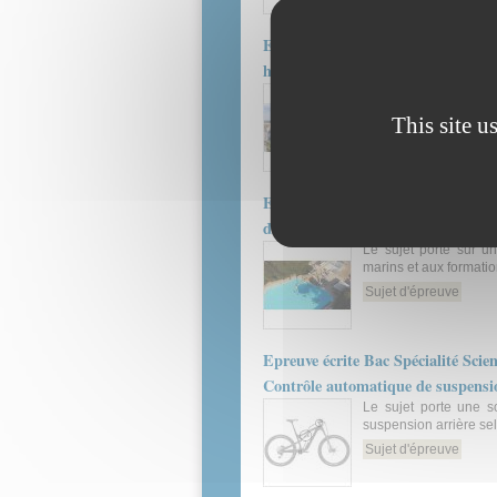
Epreuve écrite Bac Spécialité 2I2
hospitalier de Sens (Site Michel 
Le sujet porte sur l’i
bâtiment
This site u
Sujet d'épreuve
Epreuve écrite Bac Spécialité 2I2D
d’entraînement de la Compagnie M
Le sujet porte sur u
marins et aux formati
Sujet d'épreuve
Epreuve écrite Bac Spécialité Scien
Contrôle automatique de suspens
Le sujet porte une s
suspension arrière sel
Sujet d'épreuve