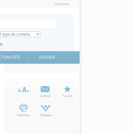
Connexion
e recherche
ch for
ez toute l'information sur le site
education.gouv.fr
CTUALITÉS
AGENDA
(link is
external)