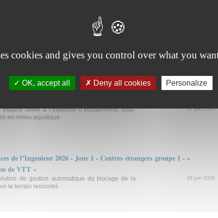
D/STI2D 2026 - Métropole, Réunion et Mayotte - Extension du centre
RUSSIN) - Innovation Technologique et Eco-Conception
mplantation d’une hélistation sur le toit d’un nouveau
27 juin 2026
ses cookies and gives you control over what you want
OK, accept all
Deny all cookies
Personalize
/STI2D 2026 - Antilles et Guyane - Plateau technique d’essais et
aritime d’Expertises (COMEX) - Architecture et Construction
n espace dédié à l’expertise d’équipements sous-
27 juin 2026
ons en milieu aquatique
ces de l’Ingénieur 2026 - Jour 1 - Centres étrangers groupe 1 - «
ion de VTT »
olution de gestion automatique du blocage de la
26 juin 2026
on le terrain rencontré