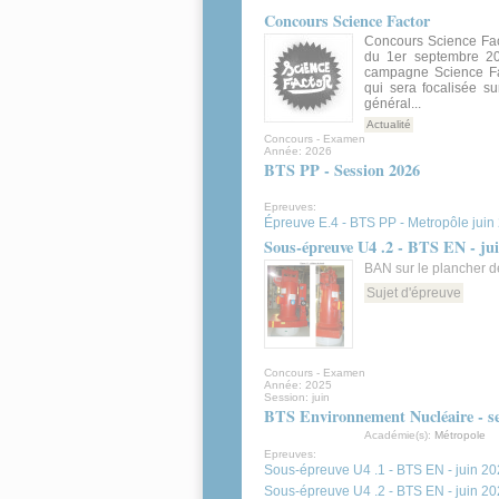
Concours Science Factor
Concours Science Facto
du 1er septembre 20
campagne Science Fact
qui sera focalisée su
général...
Actualité
Concours - Examen
Année:
2026
BTS PP - Session 2026
Epreuves:
Épreuve E.4 - BTS PP - Metropôle juin
Sous-épreuve U4 .2 - BTS EN - ju
BAN sur le plancher de
Sujet d'épreuve
Concours - Examen
Année:
2025
Session:
juin
BTS Environnement Nucléaire - se
Académie(s):
Métropole
Epreuves:
Sous-épreuve U4 .1 - BTS EN - juin 2
Sous-épreuve U4 .2 - BTS EN - juin 2