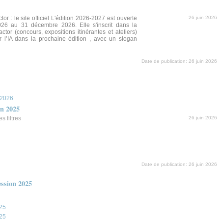
r : le site officiel L'édition 2026-2027 est ouverte
26 juin 2026
26 au 31 décembre 2026. Elle s'inscrit dans la
or (concours, expositions itinérantes et ateliers)
r l’IA dans la prochaine édition , avec un slogan
Date de publication:
26 juin 2026
 2026
in 2025
s filtres
26 juin 2026
Date de publication:
26 juin 2026
ssion 2025
025
025