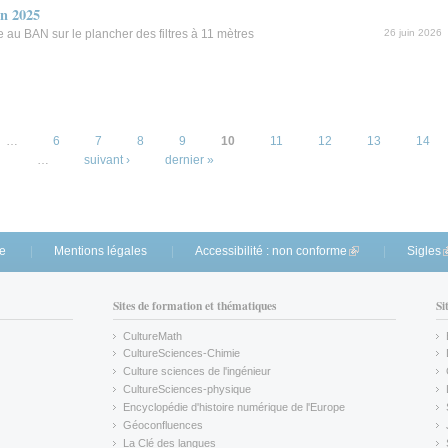
in 2025
e au BAN sur le plancher des filtres à 11 mètres
26 juin 2026
…
6
7
8
9
10
11
12
13
14
…
suivant ›
dernier »
te
Mentions légales
Accessibilité : non conforme
(link is external)
Sigles
(
Sites de formation et thématiques
Si
CultureMath
(link is external)
CultureSciences-Chimie
(link is external)
Culture sciences de l'ingénieur
CultureSciences-physique
(link is external)
Encyclopédie d'histoire numérique de l'Europe
(link is external)
Géoconfluences
(link is external)
La Clé des langues