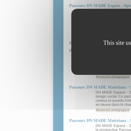
Parcours DN MADE Espace - Spécia
DN MADE Espace - Spé
environnement Ce dipl
des concepteurs d’espa
s’oriente aussi ver
aménagements...
Ressource pédagogique
This site u
Parcours DN MADE Matériaux - Spéci
prospective et développement dura
DN MADE Espace - Spéc
résilience, prospec
appui sur le plate
Manchester » et ses
engagées avec les diff
Ressource pédagogique
Parcours DN MADE Matériaux - Spéc
DN MADE Espace - Spéc
design social Ce parc
curieux et ouverts s’i
en œuvre dans le champ
Ressource pédagogique
Parcours DN MADE Matériaux - Spéc
DN MADE Espace - Spéc
la prospective Parcour