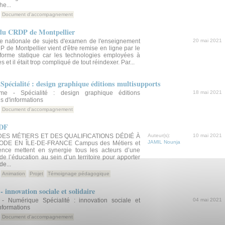
e...
Document d'accompagnement
s du CRDP de Montpellier
e nationale de sujets d'examen de l'enseignement
20 mai 2021
 de Montpellier vient d'être remise en ligne par le
forme statique car les technologies employées à
et il était trop compliqué de tout réindexer. Par...
cialité : design graphique éditions multisupports
 - Spécialité : design graphique éditions
18 mai 2021
s d'informations
Document d'accompagnement
IDF
ES MÉTIERS ET DES QUALIFICATIONS DÉDIÉ À
Auteur(s):
10 mai 2021
JAMIL Nounja
ODE EN ÎLE-DE-FRANCE Campus des Métiers et
llence mettent en synergie tous les acteurs d’une
de l’éducation au sein d’un territoire pour apporter
e...
Animation
Projet
Témoignage pédagogique
nnovation sociale et solidaire
Numérique Spécialité : innovation sociale et
04 mai 2021
informations
Document d'accompagnement