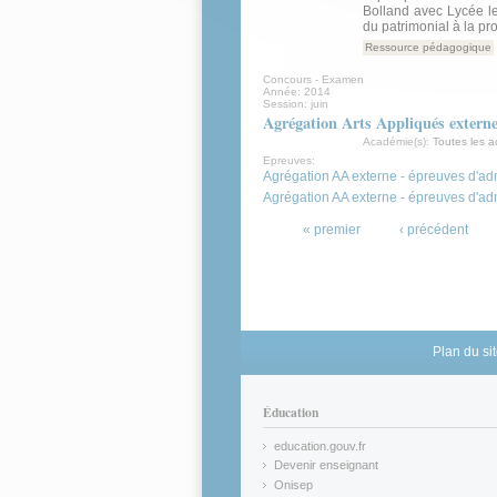
Bolland avec Lycée le
du patrimonial à la pr
Ressource pédagogique
Concours - Examen
Année:
2014
Session:
juin
Agrégation Arts Appliqués extern
Académie(s):
Toutes les 
Epreuves:
Agrégation AA externe - épreuves d'adm
Agrégation AA externe - épreuves d'ad
Pages
« premier
‹ précédent
Plan du si
Éducation
education.gouv.fr
(link is external)
Devenir enseignant
(link is external)
Onisep