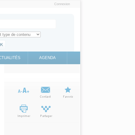
Connexion
e recherche
ch for
ez toute l'information sur le site
education.gouv.fr
CTUALITÉS
AGENDA
(link is
external)