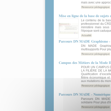
mais avec une approch
Ressource pédagogique
Mise en ligne de la base de sujet
Le contenu de la bas
professionnel du CRDP
ministère mais sous 
l'époque sont caduques 
Actualité
Parcours DN MADE Graphisme - Spé
DN MADE Graphisme
multisupports Pour plu
Ressource pédagogique
Campus des Métiers de la Mode 
POUR UN CAMPUS D
LA FILIÈRE DE LA M
Qualification d’exce
filière économique et 
aux mutations du mond
Ressource pédagogique
Parcours DN MADE - Numérique - i
Parcours DN MADE - 
solidaire Pour plus d'
Ressource pédagogique