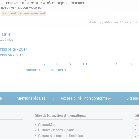
 Corbusier La spécialité «Décor objet et mobilier :
ospective» a pour vocation...
Document d'accompagnement
Date de publication:
14 avr 2021
e 2014
académies
issibilité - 2014
mission - 2014
…
5
6
7
8
9
10
11
12
13
…
suivant ›
dernier »
te
Mentions légales
Accessibilité : non conforme
(link is external)
Sigles
(
Sites de formation et thématiques
Si
CultureMath
(link is external)
CultureSciences-Chimie
(link is external)
Culture sciences de l'ingénieur