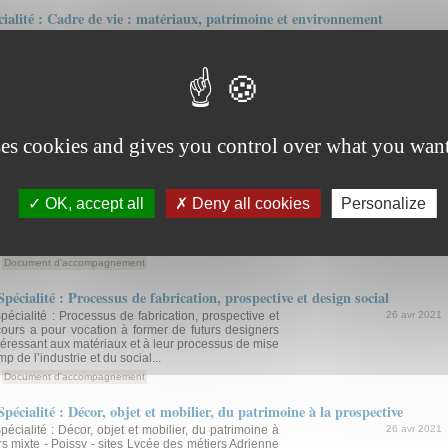
lité : Cadre de vie : matériaux, patrimoine et environnement
cialité : Cadre de vie : matériaux, patrimoine et
26 avr 2021
ôme national des métiers d’art et du design forme
ce, des architectes d’intérieur et des designers et
s les espaces ouverts, les circulations et les
Document d'accompagnement
ses cookies and gives you control over what you want
alité : textile et matériaux souples - Design de résilience,
ble
ialité : textile et matériaux souples - Design de
26 avr 2021
tive et développement durable Le DNMADE prend
OK, accept all
Deny all cookies
Personalize
au technique de l’Ecole-Fabrique « La Petite
 équipements industriels. Les collaborations
érents acteurs du...
Document d'accompagnement
ialité : Processus de fabrication, prospective et design social
ialité : Processus de fabrication, prospective et
26 avr 2021
ours a pour vocation à former de futurs designers
ntéressant aux matériaux et à leur processus de mise
 de l’industrie et du social...
Document d'accompagnement
ialité : Décor, objet et mobilier, du patrimoine à la prospective
ialité : Décor, objet et mobilier, du patrimoine à
26 avr 2021
s mixte - Poissy - sites Lycée des métiers Adrienne