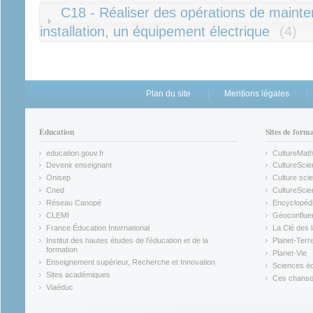
C18 - Réaliser des opérations de maint
installation, un équipement électrique
(4)
Plan du site
Mentions légales
Éducation
Sites de form
education.gouv.fr
CultureMat
(link is external)
(link is ex
Devenir enseignant
CultureScie
(link is external)
(link is ex
Onisep
Culture scie
(link is external)
Cned
CultureSci
(link is external)
(link is ex
Réseau Canopé
Encyclopédi
(link is external)
(link is ex
CLEMI
Géoconflue
(link is external)
(link is ex
France Éducation International
La Clé des 
(link is external)
(link is ex
Institut des hautes études de l'éducation et de la
Planet-Terr
(link is ex
formation
Planet-Vie
(link is external)
(link is ex
Enseignement supérieur, Recherche et Innovation
Sciences éc
(link is external)
(link is ex
Sites académiques
Ces chansons
(link is external)
(link is ex
Viaéduc
(link is external)