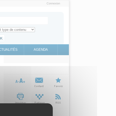
Connexion
e recherche
ch for
ez toute l'information sur le site
education.gouv.fr
CTUALITÉS
AGENDA
(link is
external)