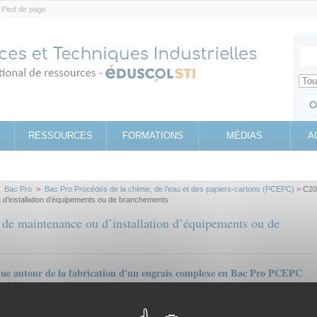
Pied de page
Votr
Sear
Retrouv
RESSOURCES
FORMATIONS
MÉDIAS
A
>
Bac Pro
>
Bac Pro Procédés de la chimie, de l’eau et des papiers‐cartons (PCEPC)
> C20
u d’installation d’équipements ou de branchements
s de maintenance ou d’installation d’équipements ou de
ue autour de la fabrication d'un engrais complexe en Bac Pro PCEPC
année scolaire intégrant formation et découverte du
Auteur(s):
24 nov 2014
DABIN Stéphanie
Scénario pédagogique
Travaux pratiques