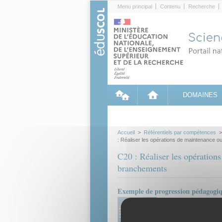
Cookies management panel
Menu principal
Contenu
Recherche
DOMAINES
Accueil
>
Référentiels par compétences
: Réaliser les opérations de maintenance o
C20 : Réaliser les opération
branchements
Exemple de progression pédagogiq
Projet global sur une 
métier
Ressource pédagogique