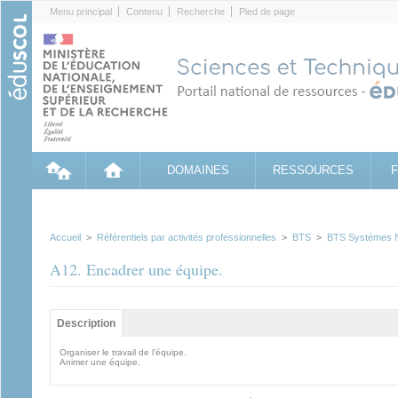
Cookies management panel
Menu principal
Contenu
Recherche
Pied de page
DOMAINES
RESSOURCES
Accueil
>
Référentiels par activités professionnelles
>
BTS
>
BTS Systèmes 
A12. Encadrer une équipe.
Groupe principal
Description
(onglet actif)
Organiser le travail de l’équipe.
Animer une équipe.