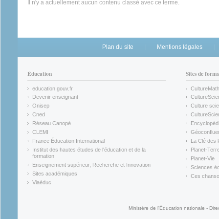
Il n'y a actuellement aucun contenu classé avec ce terme.
Plan du site
Mentions légales
Éducation
Sites de form
education.gouv.fr
CultureMat
(link is external)
(link is ex
Devenir enseignant
CultureScie
(link is external)
(link is ex
Onisep
Culture scie
(link is external)
Cned
CultureSci
(link is external)
(link is ex
Réseau Canopé
Encyclopédi
(link is external)
(link is ex
CLEMI
Géoconflue
(link is external)
(link is ex
France Éducation International
La Clé des 
(link is external)
(link is ex
Institut des hautes études de l'éducation et de la
Planet-Terr
(link is ex
formation
Planet-Vie
(link is external)
(link is ex
Enseignement supérieur, Recherche et Innovation
Sciences éc
(link is external)
(link is ex
Sites académiques
Ces chansons
(link is external)
(link is ex
Viaéduc
(link is external)
Ministère de l'Éducation nationale - Dire