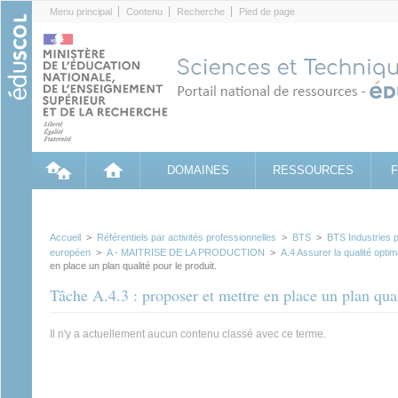
Cookies management panel
Menu principal
Contenu
Recherche
Pied de page
DOMAINES
RESSOURCES
Accueil
>
Référentiels par activités professionnelles
>
BTS
>
BTS Industries p
européen
>
A - MAITRISE DE LA PRODUCTION
>
A.4 Assurer la qualité optim
en place un plan qualité pour le produit.
Tâche A.4.3 : proposer et mettre en place un plan qual
Il n'y a actuellement aucun contenu classé avec ce terme.