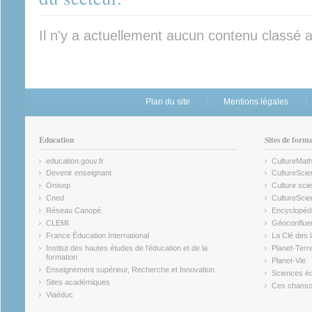
Il n'y a actuellement aucun contenu classé 
Plan du site
Mentions légales
Éducation
Sites de form
education.gouv.fr
CultureMat
(link is external)
(link is ex
Devenir enseignant
CultureScie
(link is external)
(link is ex
Onisep
Culture scie
(link is external)
Cned
CultureSci
(link is external)
(link is ex
Réseau Canopé
Encyclopédi
(link is external)
(link is ex
CLEMI
Géoconflue
(link is external)
(link is ex
France Éducation International
La Clé des 
(link is external)
(link is ex
Institut des hautes études de l'éducation et de la
Planet-Terr
(link is ex
formation
Planet-Vie
(link is external)
(link is ex
Enseignement supérieur, Recherche et Innovation
Sciences éc
(link is external)
(link is ex
Sites académiques
Ces chansons
(link is external)
(link is ex
Viaéduc
(link is external)