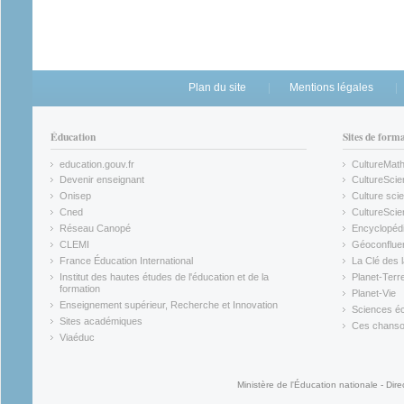
Plan du site
Mentions légales
Éducation
Sites de form
education.gouv.fr
CultureMat
(link is external)
(link is ex
Devenir enseignant
CultureScie
(link is external)
(link is ex
Onisep
Culture scie
(link is external)
Cned
CultureSci
(link is external)
(link is ex
Réseau Canopé
Encyclopédi
(link is external)
(link is ex
CLEMI
Géoconflue
(link is external)
(link is ex
France Éducation International
La Clé des 
(link is external)
(link is ex
Institut des hautes études de l'éducation et de la
Planet-Terr
(link is ex
formation
Planet-Vie
(link is external)
(link is ex
Enseignement supérieur, Recherche et Innovation
Sciences éc
(link is external)
(link is ex
Sites académiques
Ces chansons
(link is external)
(link is ex
Viaéduc
(link is external)
Ministère de l'Éducation nationale - Dire