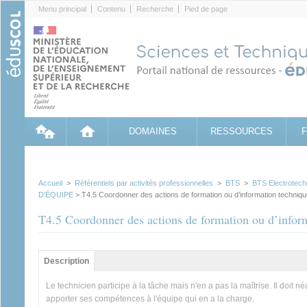
Cookies management panel
Menu principal
Contenu
Recherche
Pied de page
DOMAINES
RESSOURCES
Accueil
>
Référentiels par activités professionnelles
>
BTS
>
BTS Electrotech
D’ÉQUIPE
> T4.5 Coordonner des actions de formation ou d’information technique
T4.5 Coordonner des actions de formation ou d’inform
Groupe principal
Description
(onglet actif)
Le technicien participe à la tâche mais n'en a pas la maîtrise. Il doi
apporter ses compétences à l'équipe qui en a la charge.