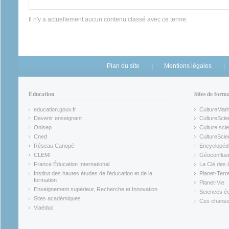
Il n'y a actuellement aucun contenu classé avec ce terme.
Plan du site
Mentions légales
Éducation
Sites de form
education.gouv.fr
CultureMat
(link is external)
(link is ex
Devenir enseignant
CultureScie
(link is external)
(link is ex
Onisep
Culture scie
(link is external)
Cned
CultureSci
(link is external)
(link is ex
Réseau Canopé
Encyclopédi
(link is external)
(link is ex
CLEMI
Géoconflue
(link is external)
(link is ex
France Éducation International
La Clé des 
(link is external)
(link is ex
Institut des hautes études de l'éducation et de la
Planet-Terr
(link is ex
formation
Planet-Vie
(link is external)
(link is ex
Enseignement supérieur, Recherche et Innovation
Sciences éc
(link is external)
(link is ex
Sites académiques
Ces chansons
(link is external)
(link is ex
Viaéduc
(link is external)