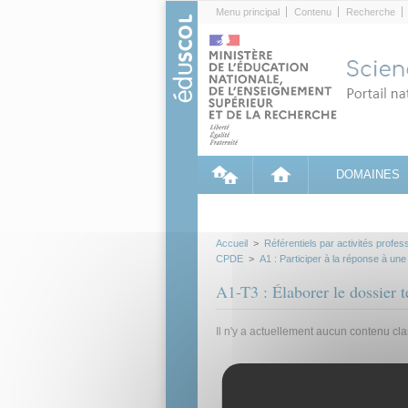
Cookies management panel
Menu principal
Contenu
Recherche
DOMAINES
Accueil
>
Référentiels par activités profes
CPDE
>
A1 : Participer à la réponse à une 
A1-T3 : Élaborer le dossier t
Il n'y a actuellement aucun contenu cl