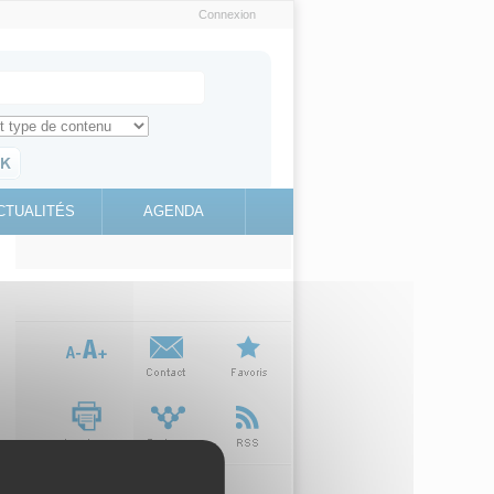
Connexion
e recherche
ch for
ez toute l'information sur le site
education.gouv.fr
CTUALITÉS
AGENDA
(link is
external)