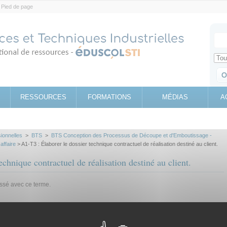
Pied de page
Votr
Sear
Retrouv
RESSOURCES
FORMATIONS
MÉDIAS
A
sionnelles
>
BTS
>
BTS Conception des Processus de Découpe et d'Emboutissage -
affaire
> A1-T3 : Élaborer le dossier technique contractuel de réalisation destiné au client.
echnique contractuel de réalisation destiné au client.
assé avec ce terme.