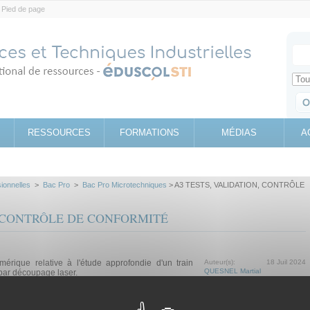
Pied de page
Votr
Sear
Retrouv
RESSOURCES
FORMATIONS
MÉDIAS
A
sionnelles
>
Bac Pro
>
Bac Pro Microtechniques
> A3 TESTS, VALIDATION, CONTRÔLE
, CONTRÔLE DE CONFORMITÉ
mérique relative à l'étude approfondie d'un train
Auteur(s):
18 Juil 2024
QUESNEL Martial
par découpage laser.
Étude de cas
Questionnaire
Scénario pédagogique
Simulation
Tutoriel