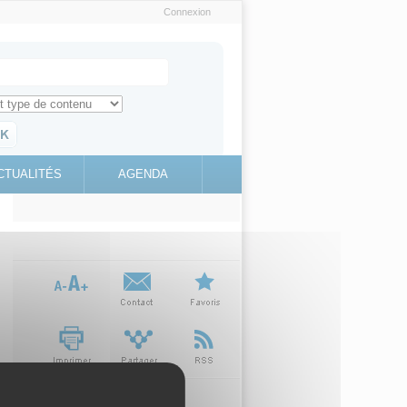
Connexion
e recherche
ch for
ez toute l'information sur le site
education.gouv.fr
CTUALITÉS
AGENDA
(link is
external)