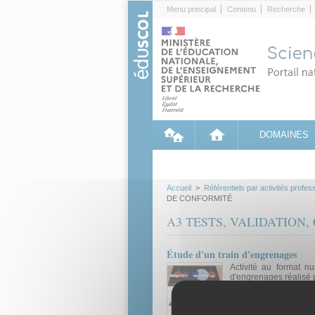
Cookies management panel
Menu principal
Contenu
Recherche
DOMAINES
Accueil
>
Référentiels par activités profes
DE CONFORMITÉ
A3 TESTS, VALIDATION
Étude d'un train d'engrenages
Activité au format nu
d'engrenages réalisé 
Ressource pédagogique