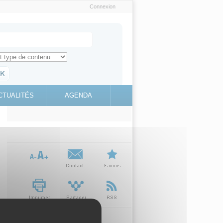
Connexion
e recherche
ch for
ez toute l'information sur le site
education.gouv.fr
CTUALITÉS
AGENDA
(link is
external)