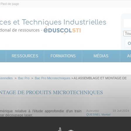
Pied de page
Votr
Sear
Retrouv
RESSOURCES
FORMATIONS
MÉDIAS
A
sionnelles
>
Bac Pro
>
Bac Pro Microtechniques
> A1 ASSEMBLAGE ET MONTAGE DE
NTAGE DE PRODUITS MICROTECHNIQUES
mérique relative à l'étude approfondie d'un train
Auteur(s):
18 Juil 2024
QUESNEL Martial
par découpage laser.
Étude de cas
Questionnaire
Scénario pédagogique
Simulation
Tutoriel