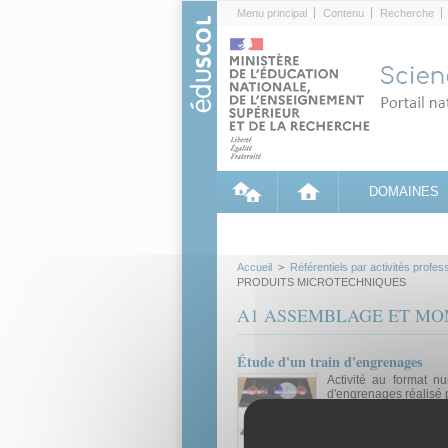
Cookies management panel
Menu principal
Contenu
Recherche
DOMAINES
Accueil
>
Référentiels par activités profes
PRODUITS MICROTECHNIQUES
A1 ASSEMBLAGE ET MO
Étude d'un train d'engrenages
Activité au format nu
d'engrenages réalisé 
Ressource pédagogique