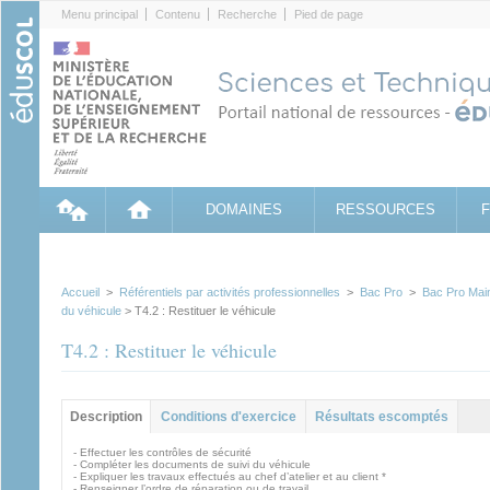
Cookies management panel
Menu principal
Contenu
Recherche
Pied de page
DOMAINES
RESSOURCES
Accueil
>
Référentiels par activités professionnelles
>
Bac Pro
>
Bac Pro Mai
du véhicule
> T4.2 : Restituer le véhicule
T4.2 : Restituer le véhicule
Groupe principal
Description
Conditions d'exercice
Résultats escomptés
(onglet actif)
- Effectuer les contrôles de sécurité
- Compléter les documents de suivi du véhicule
- Expliquer les travaux effectués au chef d’atelier et au client *
- Renseigner l’ordre de réparation ou de travail