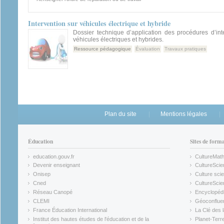
Intervention sur véhicules électrique et hybride
Dossier technique d’application des procédures d’int
véhicules électriques et hybrides.
Ressource pédagogique
Évaluation
Travaux pratiques
Plan du site
Mentions légales
Éducation
Sites de form
education.gouv.fr
CultureMat
(link is external)
(link is ex
Devenir enseignant
CultureScie
(link is external)
(link is ex
Onisep
Culture scie
(link is external)
Cned
CultureSci
(link is external)
(link is ex
Réseau Canopé
Encyclopédi
(link is external)
(link is ex
CLEMI
Géoconflue
(link is external)
(link is ex
France Éducation International
La Clé des 
(link is external)
(link is ex
Institut des hautes études de l'éducation et de la
Planet-Terr