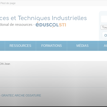
Pied de page
Votr
Sear
Retrouv
RESSOURCES
FORMATIONS
MÉDIAS
A
ON Jean
ture - GRAITEC ARCHE OSSATURE