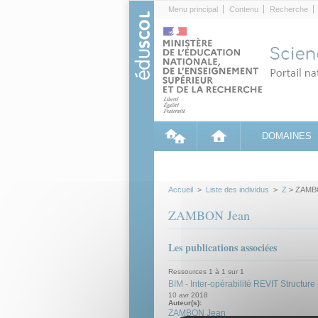
Cookies management panel
Menu principal
Contenu
Recherche
DOMAINES
Accueil
>
Liste des individus
>
Z
> ZAMB
ZAMBON Jean
Les publications associées
Ressources 1 à 1 sur 1
BIM - Inter-opérabilité REVIT Struc
10 avr 2018
Auteur(s):
ZAMBON Jean