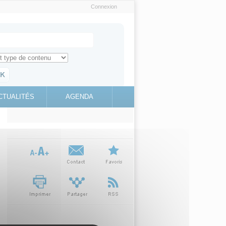
Connexion
e recherche
ch for
ez toute l'information sur le site
education.gouv.fr
CTUALITÉS
AGENDA
(link is
external)