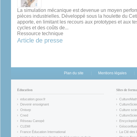
La simulation mécanique est devenue un moyen perform
pièces industrielles. Développé sous la houlette du Cet
apporte, en limitant les recours aux prototypes et aux t
cycles et des coûts de...
Ressource technique
Article de presse
Plan du site
Mentions légales
Éducation
Sites de form
education.gouv.fr
CultureMat
(link is external)
(link is ex
Devenir enseignant
CultureScie
(link is external)
(link is ex
Onisep
Culture scie
(link is external)
Cned
CultureSci
(link is external)
(link is ex
Réseau Canopé
Encyclopédi
(link is external)
(link is ex
CLEMI
Géoconflue
(link is external)
(link is ex
France Éducation International
La Clé des 
(link is external)
(link is ex