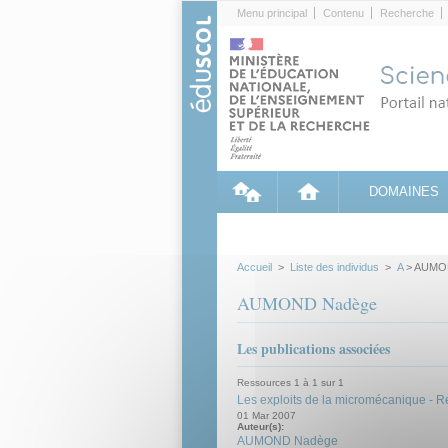
Cookies management panel
Menu principal
Contenu
Recherche
DOMAINES
Accueil
>
Liste des individus
>
A
> AUMO
AUMOND Nadège
Les publications associées
Ressources 1 à 1 sur 1
Les exploits de la micromécanique - 
01 Mar 2007
Auteur(s):
AUMOND Nadège