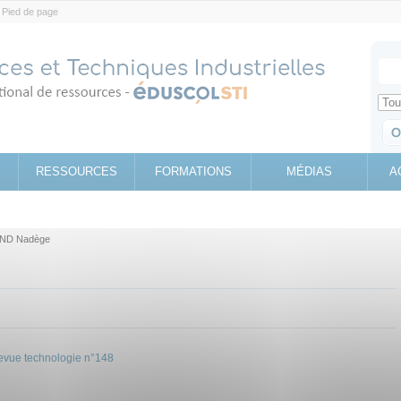
Pied de page
Votr
Sear
Retrouv
RESSOURCES
FORMATIONS
MÉDIAS
A
ND Nadège
Revue technologie n°148