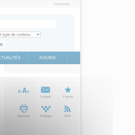
Connexion
e recherche
ch for
ez toute l'information sur le site
education.gouv.fr
CTUALITÉS
AGENDA
(link is
external)