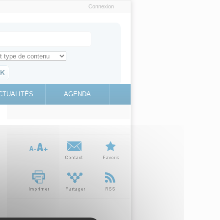
Connexion
e recherche
ch for
ez toute l'information sur le site
education.gouv.fr
CTUALITÉS
AGENDA
(link is
external)