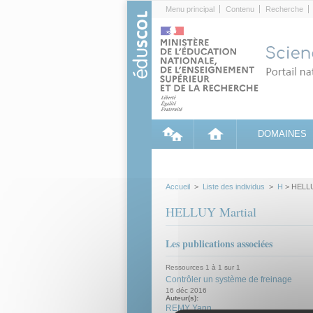
Cookies management panel
Menu principal
Contenu
Recherche
DOMAINES
Accueil
>
Liste des individus
>
H
> HELLU
HELLUY Martial
Les publications associées
Ressources 1 à 1 sur 1
Contrôler un système de freinage
16 déc 2016
Auteur(s):
REMY Yann