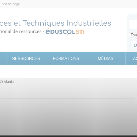
Pied de page
Votr
Sear
Retrouv
RESSOURCES
FORMATIONS
MÉDIAS
A
Y Martial