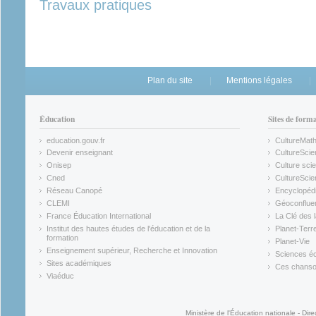
Travaux pratiques
Plan du site
Mentions légales
Éducation
Sites de form
education.gouv.fr
CultureMat
(link is external)
(link is ex
Devenir enseignant
CultureScie
(link is external)
(link is ex
Onisep
Culture scie
(link is external)
Cned
CultureSci
(link is external)
(link is ex
Réseau Canopé
Encyclopédi
(link is external)
(link is ex
CLEMI
Géoconflue
(link is external)
(link is ex
France Éducation International
La Clé des 
(link is external)
(link is ex
Institut des hautes études de l'éducation et de la
Planet-Terr
(link is ex
formation
Planet-Vie
(link is external)
(link is ex
Enseignement supérieur, Recherche et Innovation
Sciences éc
(link is external)
(link is ex
Sites académiques
Ces chansons
(link is external)
(link is ex
Viaéduc
(link is external)
Ministère de l'Éducation nationale - Dire