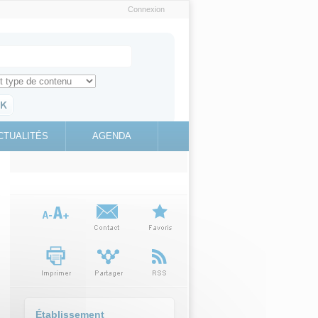
Connexion
e recherche
ch for
ez toute l'information sur le site
education.gouv.fr
CTUALITÉS
AGENDA
(link is
external)
Établissement