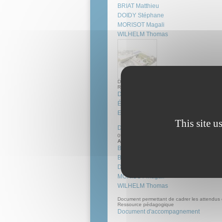
BRIAT Matthieu
DOIDY Stéphane
MORISOT Magali
WILHELM Thomas
Documents produits à l'occasion du Plan Nati
Ressource pédagogique
Document d'accompagnement
Évaluation
Examen
This site u
Document d’accompagnement du référe
09 déc 2025
Auteur(s):
BOUGEARD Blandine
BRIAT Matthieu
DOIDY Stéphane
MORISOT Magali
WILHELM Thomas
Document permettant de cadrer les attendus 
Ressource pédagogique
Document d'accompagnement