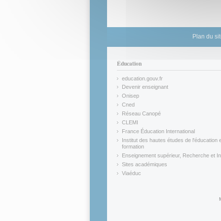
Plan du si
Éducation
education.gouv.fr
(link is external)
Devenir enseignant
(link is external)
Onisep
(link is external)
Cned
(link is external)
Réseau Canopé
(link is external)
CLEMI
(link is external)
France Éducation International
(link is external)
Institut des hautes études de l'éducation e
formation
(link is external)
Enseignement supérieur, Recherche et In
(link is external)
Sites académiques
(link is external)
Viaéduc
(link is external)