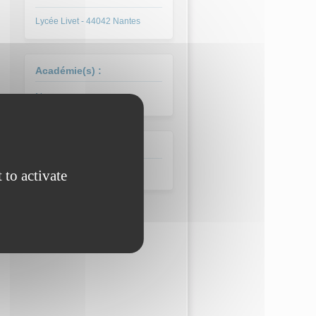
Lycée Livet - 44042 Nantes
Académie(s) :
Nantes
Corps
 to activate