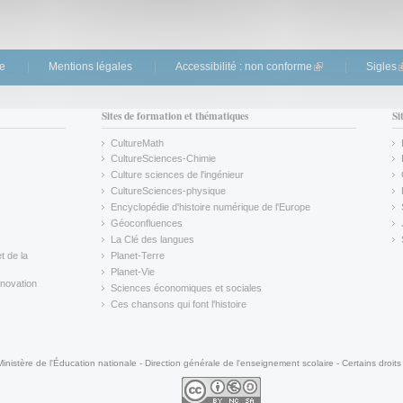
te
Mentions légales
Accessibilité : non conforme
(link is external)
Sigles
(
Sites de formation et thématiques
Si
CultureMath
(link is external)
CultureSciences-Chimie
(link is external)
Culture sciences de l'ingénieur
CultureSciences-physique
(link is external)
Encyclopédie d'histoire numérique de l'Europe
(link is external)
Géoconfluences
(link is external)
La Clé des langues
(link is external)
t de la
Planet-Terre
(link is external)
Planet-Vie
(link is external)
novation
Sciences économiques et sociales
(link is external)
Ces chansons qui font l'histoire
(link is external)
Ministère de l'Éducation nationale - Direction générale de l'enseignement scolaire - Certains droits