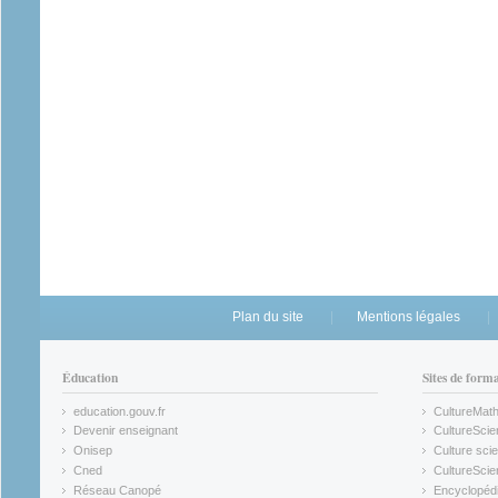
Plan du site
Mentions légales
Éducation
Sites de form
education.gouv.fr
CultureMat
(link is external)
(link is ex
Devenir enseignant
CultureScie
(link is external)
(link is ex
Onisep
Culture scie
(link is external)
Cned
CultureSci
(link is external)
(link is ex
Réseau Canopé
Encyclopédi