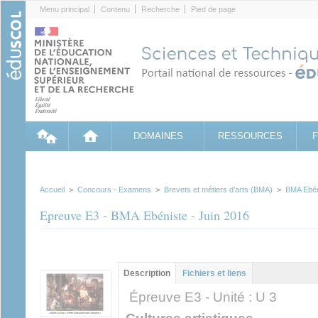
Cookies management panel
Menu principal
Contenu
Recherche
Pied de page
DOMAINES
RESSOURCES
Accueil
>
Concours - Examens
>
Brevets et métiers d’arts (BMA)
>
BMA Ebén
Epreuve E3 - BMA Ebéniste - Juin 2016
Groupe principal
Description
(onglet
Fichiers et liens
actif)
Épreuve E3 - Unité : U 3