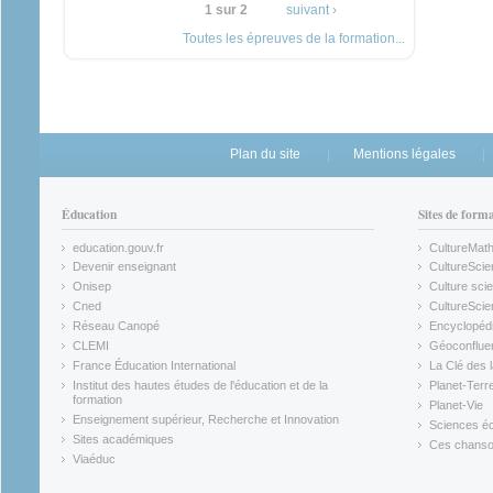
1 sur 2
suivant ›
Toutes les épreuves de la formation...
Plan du site
Mentions légales
Éducation
Sites de form
education.gouv.fr
CultureMat
(link is external)
(link is ex
Devenir enseignant
CultureScie
(link is external)
(link is ex
Onisep
Culture scie
(link is external)
Cned
CultureSci
(link is external)
(link is ex
Réseau Canopé
Encyclopédi
(link is external)
(link is ex
CLEMI
Géoconflue
(link is external)
(link is ex
France Éducation International
La Clé des 
(link is external)
(link is ex
Institut des hautes études de l'éducation et de la
Planet-Terr
(link is ex
formation
Planet-Vie
(link is external)
(link is ex
Enseignement supérieur, Recherche et Innovation
Sciences éc
(link is external)
(link is ex
Sites académiques
Ces chansons
(link is external)
(link is ex
Viaéduc
(link is external)