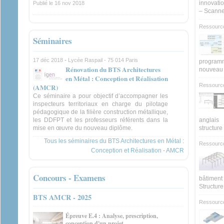
innovati
Publié le
16 nov 2018
– Scanne
Ressourc
Séminaires
-
17 déc 2018
Lycée Raspail - 75 014 Paris
programm
Rénovation du BTS Architectures
nouveau
en Métal : Conception et Réalisation
Ressourc
(AMCR)
Ce séminaire a pour objectif d’accompagner les
inspecteurs territoriaux en charge du pilotage
pédagogique de la filière construction métallique,
les DDFPT et les professeurs référents dans la
anglais
mise en œuvre du nouveau diplôme.
structure
Tous les séminaires du BTS Architectures en Métal :
Ressourc
Conception et Réalisation - AMCR
Concours - Examens
bâtimen
Structure
BTS AMCR - 2025
Ressource
Épreuve E.4 : Analyse, prescription,
conception d'un projet