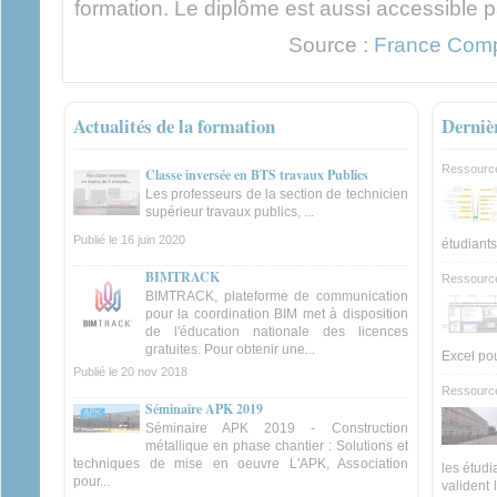
formation. Le diplôme est aussi accessible p
Source :
France Com
Actualités de la formation
Derniè
Ressourc
Classe inversée en BTS travaux Publics
Les professeurs de la section de technicien
supérieur travaux publics, ...
Publié le
16 juin 2020
étudiants
BIMTRACK
Ressourc
BIMTRACK, plateforme de communication
pour la coordination BIM met à disposition
de l'éducation nationale des licences
gratuites. Pour obtenir une...
Excel pou
Publié le
20 nov 2018
Ressourc
Séminaire APK 2019
Séminaire APK 2019 - Construction
métallique en phase chantier : Solutions et
techniques de mise en oeuvre L'APK, Association
les étudi
pour...
valident 