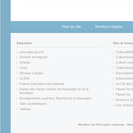
Plan du site
Mentions légales
Éducation
Sites de form
education.gouv.fr
CultureMat
(link is external)
(link is ex
Devenir enseignant
CultureScie
(link is external)
(link is ex
Onisep
Culture scie
(link is external)
Cned
CultureSci
(link is external)
(link is ex
Réseau Canopé
Encyclopédi
(link is external)
(link is ex
CLEMI
Géoconflue
(link is external)
(link is ex
France Éducation International
La Clé des 
(link is external)
(link is ex
Institut des hautes études de l'éducation et de la
Planet-Terr
(link is ex
formation
Planet-Vie
(link is external)
(link is ex
Enseignement supérieur, Recherche et Innovation
Sciences éc
(link is external)
(link is ex
Sites académiques
Ces chansons
(link is external)
(link is ex
Viaéduc
(link is external)
Ministère de l'Éducation nationale - Dire