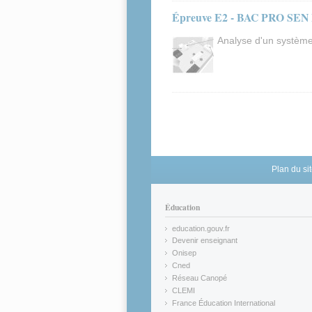
Épreuve E2 - BAC PRO SEN 
Analyse d'un système
Pages
Plan du si
Éducation
education.gouv.fr
(link is external)
Devenir enseignant
(link is external)
Onisep
(link is external)
Cned
(link is external)
Réseau Canopé
(link is external)
CLEMI
(link is external)
France Éducation International