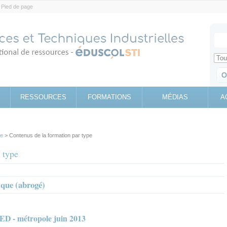
Pied de page
Votr
Sear
Retrouv
RESSOURCES
FORMATIONS
MÉDIAS
A
pe
> Contenus de la formation par type
 type
que (abrogé)
D - métropole juin 2013