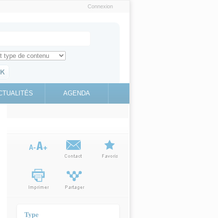
Connexion
e recherche
ch for
ez toute l'information sur le site
education.gouv.fr
CTUALITÉS
AGENDA
(link is
external)
Type