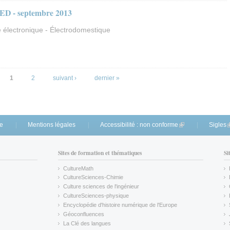
ED - septembre 2013
 électronique - Électrodomestique
1
2
suivant ›
dernier »
te
Mentions légales
Accessibilité : non conforme
(link is external)
Sigles
(
Sites de formation et thématiques
Si
CultureMath
(link is external)
CultureSciences-Chimie
(link is external)
Culture sciences de l'ingénieur
CultureSciences-physique
(link is external)
Encyclopédie d'histoire numérique de l'Europe
(link is external)
Géoconfluences
(link is external)
La Clé des langues