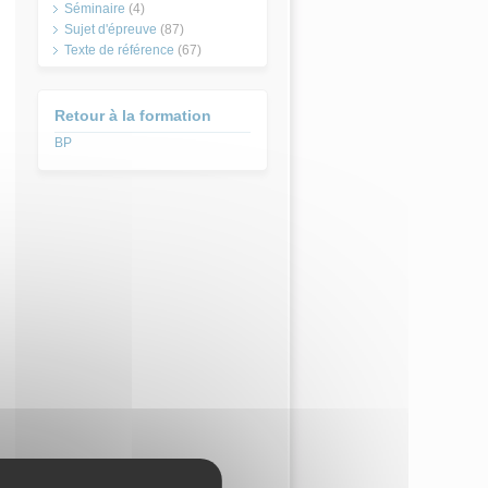
Séminaire
(4)
Sujet d'épreuve
(87)
Texte de référence
(67)
Retour à la formation
BP