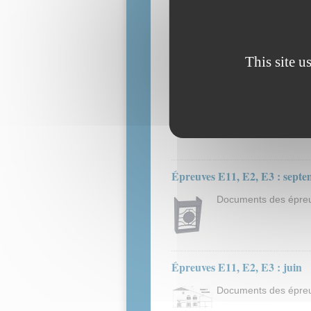
Épreuve E21 Réalisati
This site u
Épreuves E11, E2, E3 : sept
Documents des épreuv
Épreuves E11, E2, E3 : sept
Documents des épreuv
Épreuves E11, E2, E3 : juin
Documents des épreuv