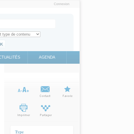
Connexion
e recherche
ch for
ez toute l'information sur le site
education.gouv.fr
CTUALITÉS
AGENDA
(link is
external)
Type