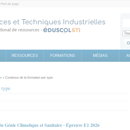
Pied de page
Votr
Sear
Retrouv
RESSOURCES
FORMATIONS
MÉDIAS
A
pe
> Contenus de la formation par type
 type
du Génie Climatique et Sanitaire - Épreuve E1 2026