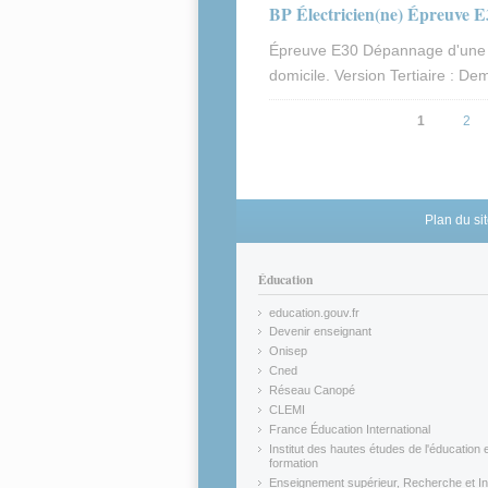
BP Électricien(ne) Épreuve E
Épreuve E30 Dépannage d'une i
domicile. Version Tertiaire : D
Pages
1
2
Plan du si
Éducation
education.gouv.fr
(link is external)
Devenir enseignant
(link is external)
Onisep
(link is external)
Cned
(link is external)
Réseau Canopé
(link is external)
CLEMI
(link is external)
France Éducation International
(link is external)
Institut des hautes études de l'éducation e
formation
(link is external)
Enseignement supérieur, Recherche et In