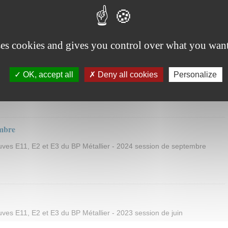
on d'une installation : Agence d’une Auto-école
ses cookies and gives you control over what you want
embre
OK, accept all
Deny all cookies
Personalize
es E11, E2 et E3 du BP Métallier - 2023 session de septembre
embre
es E11, E2 et E3 du BP Métallier - 2024 session de septembre
es E11, E2 et E3 du BP Métallier - 2023 session de juin