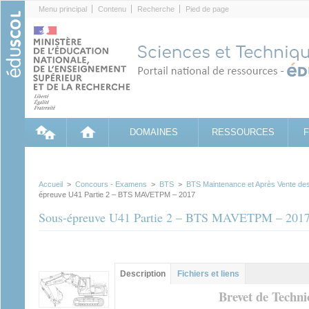
Cookies management panel
Menu principal
Contenu
Recherche
Pied de page
DOMAINES
RESSOURCES
Accueil
>
Concours - Examens
>
BTS
>
BTS Maintenance et Après Vente des
épreuve U41 Partie 2 – BTS MAVETPM – 2017
Sous-épreuve U41 Partie 2 – BTS MAVETPM – 201
Groupe principal
Description
(onglet
Fichiers et liens
actif)
Brevet de Techni