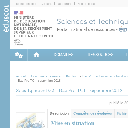
Cookies management panel
Menu principal
Contenu
Recherche
Pied de page
DOMAINES
RESSOURCES
Accueil
>
Concours - Examens
>
Bac Pro
>
Bac Pro Technicien en chaudronne
- Bac Pro TCI - septembre 2018
Sous-Épreuve E32 - Bac Pro TCI - septembre 2018
publié le 
Groupe principal
Description
(onglet
Compétences évaluées
Fichier
actif)
Mise en situation