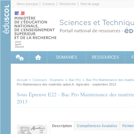
Cookies management panel
Menu principal
Contenu
Recherche
Pied de page
DOMAINES
RESSOURCES
Accueil
>
Concours - Examens
>
Bac Pro
>
Bac Pro Maintenance des matéri
Pro Maintenance des matériels option A : Agricoles - septembre 2013
Sous Épreuve E22 - Bac Pro Maintenance des matériel
2013
Groupe principal
Description
(onglet
Compétences évaluées
Fichier
actif)