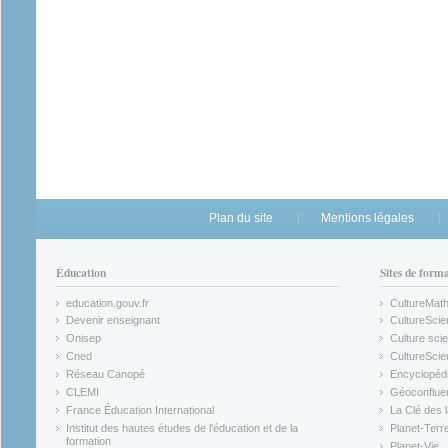
Plan du site
Mentions légales
Éducation
Sites de form
education.gouv.fr
CultureMat
(link is external)
(link is ex
Devenir enseignant
CultureScie
(link is external)
(link is ex
Onisep
Culture scie
(link is external)
Cned
CultureSci
(link is external)
(link is ex
Réseau Canopé
Encyclopédi
(link is external)
(link is ex
CLEMI
Géoconflue
(link is external)
(link is ex
France Éducation International
La Clé des 
(link is external)
(link is ex
Institut des hautes études de l'éducation et de la
Planet-Terr
(link is ex
formation
Planet-Vie