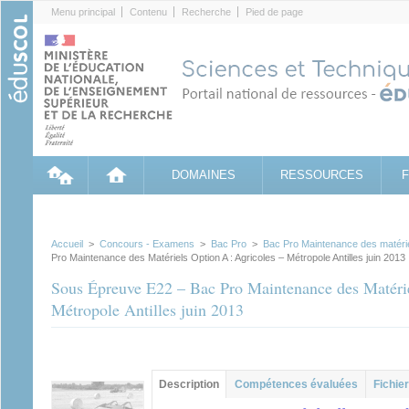
Cookies management panel
Menu principal
Contenu
Recherche
Pied de page
DOMAINES
RESSOURCES
Accueil
>
Concours - Examens
>
Bac Pro
>
Bac Pro Maintenance des matéri
Pro Maintenance des Matériels Option A : Agricoles – Métropole Antilles juin 2013
Sous Épreuve E22 – Bac Pro Maintenance des Matérie
Métropole Antilles juin 2013
Groupe principal
Description
(onglet
Compétences évaluées
Fichier
actif)