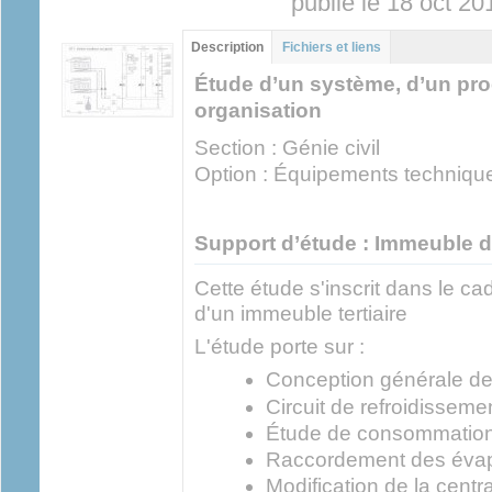
publié le 18 oct 2
Groupe principal
Description
(onglet
Fichiers et liens
actif)
Étude d’un système, d’un pr
organisation
Section : Génie civil
Option : Équipements techniqu
Support d’étude : Immeuble 
Cette étude s'inscrit dans le ca
d'un immeuble tertiaire
L'étude porte sur :
Conception générale de l
Circuit de refroidissem
Étude de consommation e
Raccordement des évap
Modification de la centra