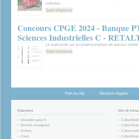
cultivées.
Sujet d'épreuve
Concours CPGE 2024 - Banque PT
Sciences Industrielles C - RETAL
Le sujet porte sur un projet européen de lanceur orbital 
Sujet d'épreuve
Plan du site
Mentions légales
Éducation
Sites de form
education.gouv.fr
CultureMat
(link is external)
(link is ex
Devenir enseignant
CultureScie
(link is external)
(link is ex
Onisep
Culture scie
(link is external)
Cned
CultureSci